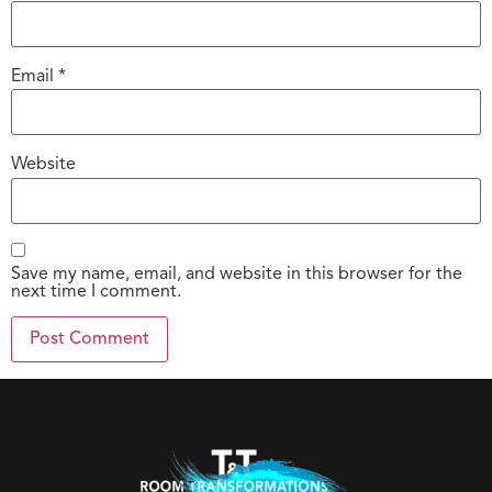
Email
*
Website
Save my name, email, and website in this browser for the
next time I comment.