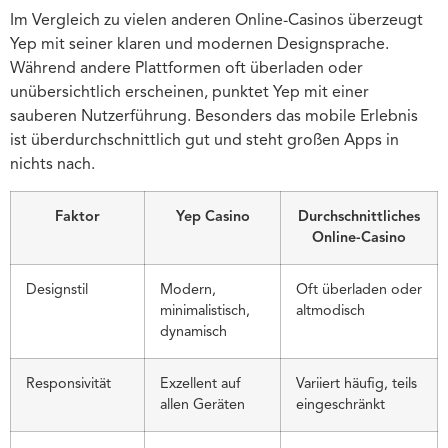
Im Vergleich zu vielen anderen Online-Casinos überzeugt
Yep mit seiner klaren und modernen Designsprache.
Während andere Plattformen oft überladen oder
unübersichtlich erscheinen, punktet Yep mit einer
sauberen Nutzerführung. Besonders das mobile Erlebnis
ist überdurchschnittlich gut und steht großen Apps in
nichts nach.
Faktor
Yep Casino
Durchschnittliches
Online-Casino
Designstil
Modern,
Oft überladen oder
minimalistisch,
altmodisch
dynamisch
Responsivität
Exzellent auf
Variiert häufig, teils
allen Geräten
eingeschränkt