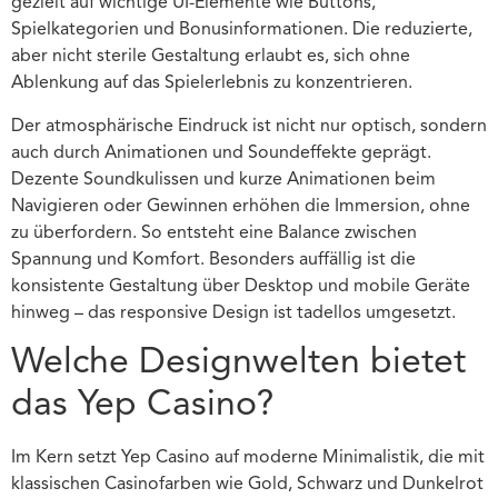
gezielt auf wichtige UI-Elemente wie Buttons,
Spielkategorien und Bonusinformationen. Die reduzierte,
aber nicht sterile Gestaltung erlaubt es, sich ohne
Ablenkung auf das Spielerlebnis zu konzentrieren.
Der atmosphärische Eindruck ist nicht nur optisch, sondern
auch durch Animationen und Soundeffekte geprägt.
Dezente Soundkulissen und kurze Animationen beim
Navigieren oder Gewinnen erhöhen die Immersion, ohne
zu überfordern. So entsteht eine Balance zwischen
Spannung und Komfort. Besonders auffällig ist die
konsistente Gestaltung über Desktop und mobile Geräte
hinweg – das responsive Design ist tadellos umgesetzt.
Welche Designwelten bietet
das Yep Casino?
Im Kern setzt Yep Casino auf moderne Minimalistik, die mit
klassischen Casinofarben wie Gold, Schwarz und Dunkelrot