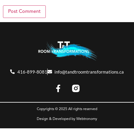
416-899-8081
info@tandtroomtransformations.ca
Copyrights © 2025 All rights reserved
Design & Developed by
Webtronomy