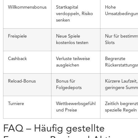
Willkommensbonus
Startkapital
Hohe
verdoppeln, Risiko
Umsatzbedingu
senken
Freispiele
Neue Spiele
Nur für bestimm
kostenlos testen
Slots
Cashback
Verluste teilweise
Begrenzte
ausgleichen
Rückerstattungs
Reload-Bonus
Bonus für
Kürzere Laufzeit,
Folgedepots
geringere Sum
Turniere
Wettbewerbsgefühl
Zeitlich begrenzt
und Preise
spezielle Regeln
FAQ – Häufig gestellte