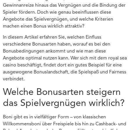
Gewinnanreize hinaus das Vergnügen und die Bindung der
Spieler fördern. Doch wie genau beeinflussen diese
Angebote das Spielvergnügen, und welche Kriterien
machen einen Bonus wirklich attraktiv?
In diesem Artikel erfahren Sie, welchen Einfluss
verschiedene Bonusarten haben, worauf es bei den
Bonusbedingungen ankommt und wie man diese
Angebote optimal nutzen kann. Wer sich mit dem royal sea
casino beschäftigt, findet dort ein gutes Beispiel für eine
ausgewogene Bonuslandschaft, die Spielspaß und Fairness
verbindet.
Welche Bonusarten steigern
das Spielvergnügen wirklich?
Boni gibt es in vielfältiger Form – von klassischen
Willkommensboni über Freispiele bis hin zu Cashback- und