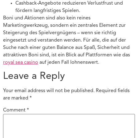
Cashback-Angebote reduzieren Verlustfrust und
fördern langfristiges Spielen.
Boni und Aktionen sind also kein reines
Marketingwerkzeug, sondern ein zentrales Element zur
Steigerung des Spielvergnügens – wenn sie richtig
eingesetzt und verstanden werden. Für alle, die auf der
Suche nach einer guten Balance aus Spaß, Sicherheit und
attraktiven Boni sind, ist ein Blick auf Plattformen wie das
royal sea casino
auf jeden Fall lohnenswert.
Leave a Reply
Your email address will not be published.
Required fields
are marked
*
Comment
*