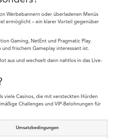
ohne von Werbebannern oder überladenen Menüs
iel ermöglicht – ein klarer Vorteil gegenüber
ution Gaming, NetEnt und Pragmatic Play.
n und frischem Gameplay interessant ist.
lot aus und wechselt dann nahtlos in das Live-
?
 viele Casinos, die mit versteckten Hürden
gelmäßige Challenges und VIP-Belohnungen für
Umsatzbedingungen