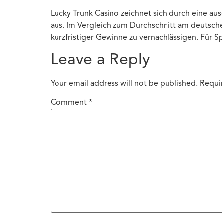
Lucky Trunk Casino zeichnet sich durch eine 
aus. Im Vergleich zum Durchschnitt am deutsche
kurzfristiger Gewinne zu vernachlässigen. Für Spi
Leave a Reply
Your email address will not be published.
Requi
Comment
*