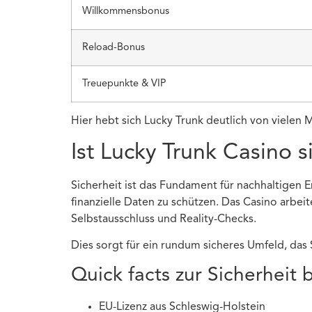
Willkommensbonus
Reload-Bonus
Treuepunkte & VIP
Hier hebt sich Lucky Trunk deutlich von vielen
Ist Lucky Trunk Casino 
Sicherheit ist das Fundament für nachhaltigen E
finanzielle Daten zu schützen. Das Casino arbei
Selbstausschluss und Reality-Checks.
Dies sorgt für ein rundum sicheres Umfeld, das 
Quick facts zur Sicherheit 
EU-Lizenz aus Schleswig-Holstein