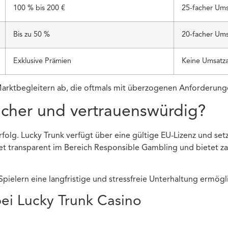
100 % bis 200 €
25-facher Ums
Bis zu 50 %
20-facher Ums
Exklusive Prämien
Keine Umsatz
 Marktbegleitern ab, die oftmals mit überzogenen Anforderung
sicher und vertrauenswürdig?
rfolg. Lucky Trunk verfügt über eine gültige EU-Lizenz und se
tet transparent im Bereich Responsible Gambling und bietet zah
Spielern eine langfristige und stressfreie Unterhaltung ermögl
bei Lucky Trunk Casino