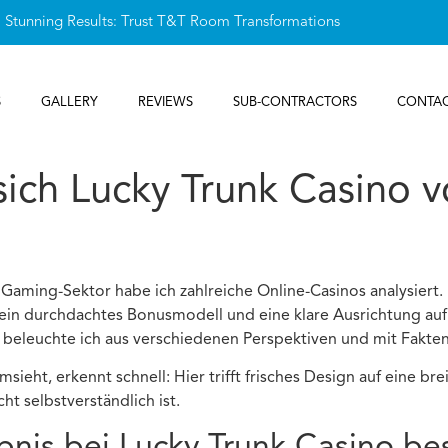
, Stunning Results: Trust T&T Room Transformations
S
GALLERY
REVIEWS
SUB-CONTRACTORS
CONTAC
 sich Lucky Trunk Casino
iGaming-Sektor habe ich zahlreiche Online-Casinos analysiert. 
ein durchdachtes Bonusmodell und eine klare Ausrichtung au
 beleuchte ich aus verschiedenen Perspektiven und mit Fakten
msieht, erkennt schnell: Hier trifft frisches Design auf eine br
t selbstverständlich ist.
bnis bei Lucky Trunk Casino b