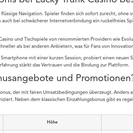
nd flüssige Navigation. Spieler finden sich sofort zurecht, 
as auch bei schwächerer Internetverbindung ein ruckelfreies Sp
-Casino und Tischspiele von renommierten Providern wie Evol
chneller als bei anderen Anbietern, was für Fans von Innovatio
m Smartphone mit einer kurzen Session, probiert einen neuen S
fahrung stärkt das Vertrauen und die Bindung zur Plattform.
onusangebote und Promotionen
onus, der mit fairen Umsatzbedingungen überzeugt. Anders als
uniziert. Neben dem klassischen Einzahlungsbonus gibt es re
Höhe