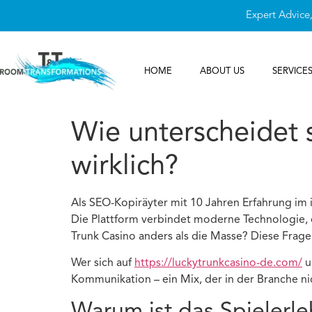
Expert Advice
HOME
ABOUT US
SERVICE
Wie unterscheidet
wirklich?
Als SEO-Kopiräyter mit 10 Jahren Erfahrung im 
Die Plattform verbindet moderne Technologie, 
Trunk Casino anders als die Masse? Diese Frage
Wer sich auf
https://luckytrunkcasino-de.com/
u
Kommunikation – ein Mix, der in der Branche nich
Warum ist das Spielerle