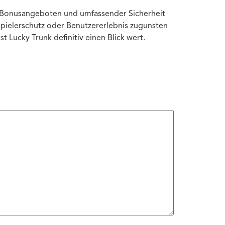
n Bonusangeboten und umfassender Sicherheit
Spielerschutz oder Benutzererlebnis zugunsten
st Lucky Trunk definitiv einen Blick wert.