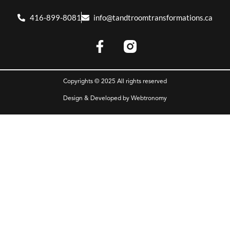
416-899-8081
info@tandtroomtransformations.ca
Copyrights © 2025 All rights reserved
Design & Developed by
Webtronomy