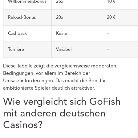
Willkommensbonus
25x
10 €
Reload-Bonus
20x
20 €
Cashback
Keine
–
Turniere
Variabel
–
Diese Tabelle zeigt die vergleichsweise moderaten
Bedingungen, vor allem im Bereich der
Umsatzanforderungen. Das macht die Boni für
ambitionierte Spieler deutlich attraktiver.
Wie vergleicht sich GoFish
mit anderen deutschen
Casinos?