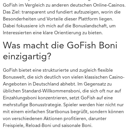
GoFish im Vergleich zu anderen deutschen Online-Casinos.
Das Ziel: transparent und fundiert aufzuzeigen, worin die
Besonderheiten und Vorteile dieser Plattform liegen.
Dabei fokussiere ich mich auf die Bonuslandschaft, um
Interessierten eine klare Orientierung zu bieten.
Was macht die GoFish Boni
einzigartig?
GoFish bietet eine strukturierte und zugleich flexible
Bonuswelt, die sich deutlich von vielen klassischen Casino-
Angeboten in Deutschland abhebt. Im Gegensatz zu
üblichen Standard-Willkommensboni, die sich oft nur auf
Einzahlungsboni konzentrieren, setzt GoFish auf eine
mehrstufige Bonusstrategie. Spieler werden hier nicht nur
mit einem einfachen Startbonus begrüßt, sondern können
von verschiedenen Aktionen profitieren, darunter
Freispiele, Reload-Boni und saisonale Boni.