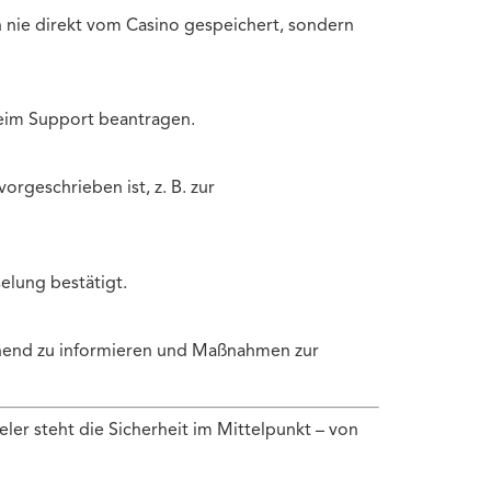
n nie direkt vom Casino gespeichert, sondern
beim Support beantragen.
rgeschrieben ist, z. B. zur
elung bestätigt.
gehend zu informieren und Maßnahmen zur
ler steht die Sicherheit im Mittelpunkt – von