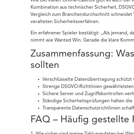
Wie bei vielen Online-Casinos gibt es auch bei 
Kombination aus technischer Sicherheit, DSGVO
Vergleich zum Branchendurchschnitt schneidet 
veralteten Sicherheitsverfahren.
Ein erfahrener Spieler bestätigt: „Als jemand, d
nimmt wie Wanted Win. Gerade die klare Kommu
Zusammenfassung: Was 
sollten
Verschlüsselte Datenübertragung schützt 
Strenge DSGVO-Richtlinien gewährleisten
Sichere Server und Zugriffskontrollen ve
Ständige Sicherheitsprüfungen halten die
Transparente Datenschutzrichtlinien schaf
FAQ – Häufig gestellte
1. Wie sicher sind meine Zahlungsdaten bei Wa