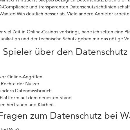
Wanted Win zuerst Skepsis bezüglich Datenschutz. Doch die Fa
-Compliance und transparenten Datenschutzrichtlinien schaff
Wanted Win deutlich besser ab. Viele andere Anbieter arbeite
er viel Zeit in Online-Casinos verbringt, habe ich selten eine P
nikation und der technische Schutz geben mir das nötige Ve
Spieler über den Datenschutz
vor Online-Angriffen
 Rechte der Nutzer
rhindern Datenmissbrauch
 Plattform auf dem neuesten Stand
fen Vertrauen und Klarheit
 Fragen zum Datenschutz bei 
nted Win?