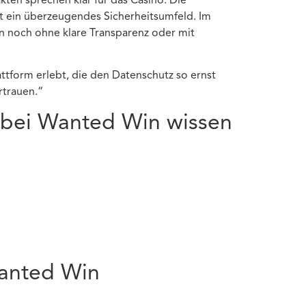
kten sprechen klar für das Casino: Die
t ein überzeugendes Sicherheitsumfeld. Im
n noch ohne klare Transparenz oder mit
lattform erlebt, die den Datenschutz so ernst
rtrauen.“
 bei Wanted Win wissen
Wanted Win