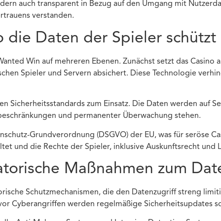
sondern auch transparent in Bezug auf den Umgang mit Nutzerdat
ertrauens verstanden.
die Daten der Spieler schützt
 Wanted Win auf mehreren Ebenen. Zunächst setzt das Casino a
chen Spieler und Servern absichert. Diese Technologie verhind
n Sicherheitsstandards zum Einsatz. Die Daten werden auf Ser
ffsbeschränkungen und permanenter Überwachung stehen.
schutz-Grundverordnung (DSGVO) der EU, was für seröse Casin
et und die Rechte der Spieler, inklusive Auskunftsrecht und L
satorische Maßnahmen zum Dat
ische Schutzmechanismen, die den Datenzugriff streng limitier
or Cyberangriffen werden regelmäßige Sicherheitsupdates so