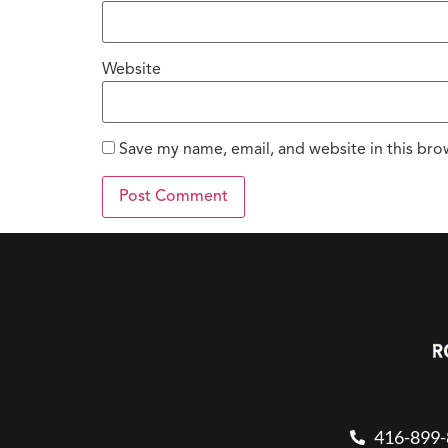
Website
Save my name, email, and website in this bro
416-899