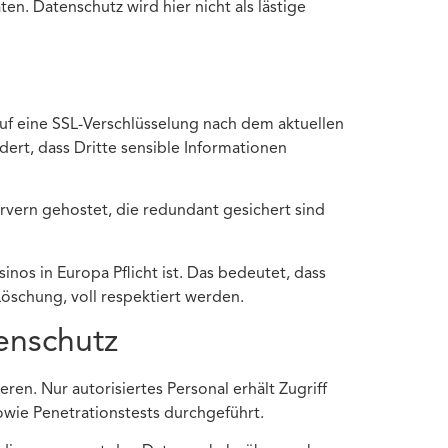
en. Datenschutz wird hier nicht als lästige
uf eine SSL-Verschlüsselung nach dem aktuellen
ert, dass Dritte sensible Informationen
vern gehostet, die redundant gesichert sind
os in Europa Pflicht ist. Das bedeutet, dass
öschung, voll respektiert werden.
enschutz
en. Nur autorisiertes Personal erhält Zugriff
wie Penetrationstests durchgeführt.