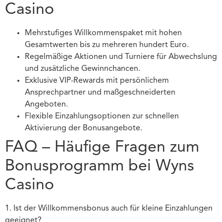
Casino
Mehrstufiges Willkommenspaket mit hohen
Gesamtwerten bis zu mehreren hundert Euro.
Regelmäßige Aktionen und Turniere für Abwechslung
und zusätzliche Gewinnchancen.
Exklusive VIP-Rewards mit persönlichem
Ansprechpartner und maßgeschneiderten
Angeboten.
Flexible Einzahlungsoptionen zur schnellen
Aktivierung der Bonusangebote.
FAQ – Häufige Fragen zum
Bonusprogramm bei Wyns
Casino
1. Ist der Willkommensbonus auch für kleine Einzahlungen
geeignet?