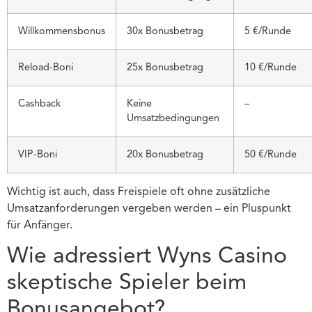
Willkommensbonus
30x Bonusbetrag
5 €/Runde
Reload-Boni
25x Bonusbetrag
10 €/Runde
Cashback
Keine
–
Umsatzbedingungen
VIP-Boni
20x Bonusbetrag
50 €/Runde
Wichtig ist auch, dass Freispiele oft ohne zusätzliche
Umsatzanforderungen vergeben werden – ein Pluspunkt
für Anfänger.
Wie adressiert Wyns Casino
skeptische Spieler beim
Bonusangebot?