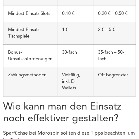
Mindest-Einsatz Slots
0,10 €
0,20 € – 0,50 €
Mindest-Einsatz
1 €
2 € – 5 €
Tischspiele
Bonus-
30-fach
35-fach – 50-
Umsatzanforderungen
fach
Zahlungsmethoden
Vielfältig,
Oft begrenzter
inkl. E-
Wallets
Wie kann man den Einsatz
noch effektiver gestalten?
Sparfüchse bei Morospin sollten diese Tipps beachten, um