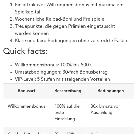
Ein attraktiver Willkommensbonus mit maximalem
Spielkapital
Wöchentliche Reload-Boni und Freispiele
Treuepunkte, die gegen Prämien eingetauscht
werden können
Klare und faire Bedingungen ohne versteckte Fallen
Quick facts:
Willkommensbonus: 100% bis 500 €
Umsatzbedingungen: 30-fach Bonusbetrag
VIP-Level: 5 Stufen mit steigenden Vorteilen
Bonusart
Beschreibung
Bedingungen
Willkommensbonus
100% auf die
30x Umsatz vor
erste
Auszahlung
Einzahlung