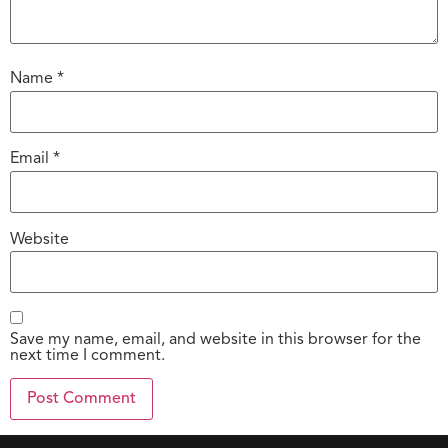
Name
*
Email
*
Website
Save my name, email, and website in this browser for the
next time I comment.