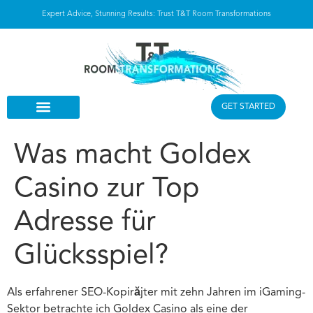
Expert Advice, Stunning Results: Trust T&T Room Transformations
GET STARTED
Was macht Goldex
Casino zur Top
Adresse für
Glücksspiel?
Als erfahrener SEO-Kopirăjter mit zehn Jahren im iGaming-
Sektor betrachte ich Goldex Casino als eine der