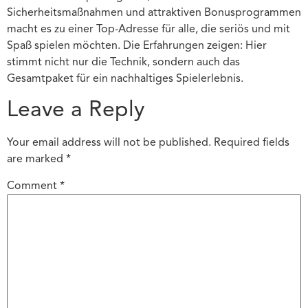
Sicherheitsmaßnahmen und attraktiven Bonusprogrammen
macht es zu einer Top-Adresse für alle, die seriös und mit
Spaß spielen möchten. Die Erfahrungen zeigen: Hier
stimmt nicht nur die Technik, sondern auch das
Gesamtpaket für ein nachhaltiges Spielerlebnis.
Leave a Reply
Your email address will not be published.
Required fields
are marked
*
Comment
*