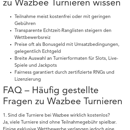
zu Wazbee Turnieren wissen
Teilnahme meist kostenfrei oder mit geringen
Gebühren
Transparente Echtzeit-Ranglisten steigern den
Wettbewerbsreiz
Preise oft als Bonusgeld mit Umsatzbedingungen,
gelegentlich Echtgeld
Breite Auswahl an Turnierformaten für Slots, Live-
Spiele und Jackpots
Fairness garantiert durch zertifizierte RNGs und
Lizenzierung
FAQ – Häufig gestellte
Fragen zu Wazbee Turnieren
1. Sind die Turniere bei Wazbee wirklich kostenlos?
Ja, viele Turniere sind ohne Teilnahmegebühr spielbar.
Einige exklusive Wettbewerbe verlangen jedoch eine