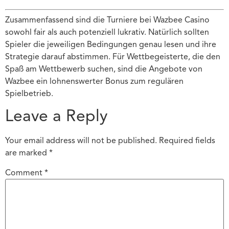
Zusammenfassend sind die Turniere bei Wazbee Casino
sowohl fair als auch potenziell lukrativ. Natürlich sollten
Spieler die jeweiligen Bedingungen genau lesen und ihre
Strategie darauf abstimmen. Für Wettbegeisterte, die den
Spaß am Wettbewerb suchen, sind die Angebote von
Wazbee ein lohnenswerter Bonus zum regulären
Spielbetrieb.
Leave a Reply
Your email address will not be published.
Required fields
are marked
*
Comment
*