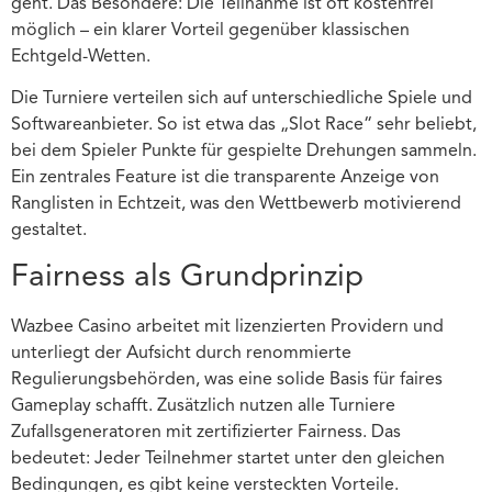
geht. Das Besondere: Die Teilnahme ist oft kostenfrei
möglich – ein klarer Vorteil gegenüber klassischen
Echtgeld-Wetten.
Die Turniere verteilen sich auf unterschiedliche Spiele und
Softwareanbieter. So ist etwa das „Slot Race“ sehr beliebt,
bei dem Spieler Punkte für gespielte Drehungen sammeln.
Ein zentrales Feature ist die transparente Anzeige von
Ranglisten in Echtzeit, was den Wettbewerb motivierend
gestaltet.
Fairness als Grundprinzip
Wazbee Casino arbeitet mit lizenzierten Providern und
unterliegt der Aufsicht durch renommierte
Regulierungsbehörden, was eine solide Basis für faires
Gameplay schafft. Zusätzlich nutzen alle Turniere
Zufallsgeneratoren mit zertifizierter Fairness. Das
bedeutet: Jeder Teilnehmer startet unter den gleichen
Bedingungen, es gibt keine versteckten Vorteile.