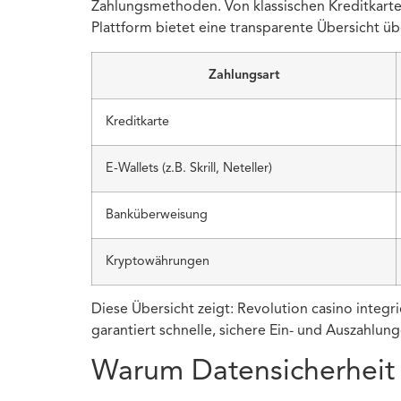
Zahlungsmethoden. Von klassischen Kreditkarte
Plattform bietet eine transparente Übersicht üb
Zahlungsart
Kreditkarte
E-Wallets (z.B. Skrill, Neteller)
Banküberweisung
Kryptowährungen
Diese Übersicht zeigt: Revolution casino integ
garantiert schnelle, sichere Ein- und Auszahlung
Warum Datensicherheit b