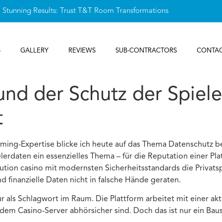
, Stunning Results: Trust T&T Room Transformations
S
GALLERY
REVIEWS
SUB-CONTRACTORS
CONTAC
nd der Schutz der Spiele
t
aming-Expertise blicke ich heute auf das Thema Datenschutz be
elerdaten ein essenzielles Thema – für die Reputation einer Pl
volution casino mit modernsten Sicherheitsstandards die Privat
 finanzielle Daten nicht in falsche Hände geraten.
 als Schlagwort im Raum. Die Plattform arbeitet mit einer aktu
em Casino-Server abhörsicher sind. Doch das ist nur ein Bau