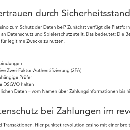
ertrauen durch Sicherheitsstand
no zum Schutz der Daten bei? Zunächst verfügt die Plattform 
n Datenschutz und Spielerschutz stellt. Das bedeutet: Die Bet
 für legitime Zwecke zu nutzen.
rbindungen
ive Zwei-Faktor-Authentifizierung (2FA)
bhängige Prüfer
 die DSGVO halten
önlichen Daten – vom Namen über Zahlungsinformationen bis h
tenschutz bei Zahlungen im rev
nd Transaktionen. Hier punktet revolution casino mit einer bre