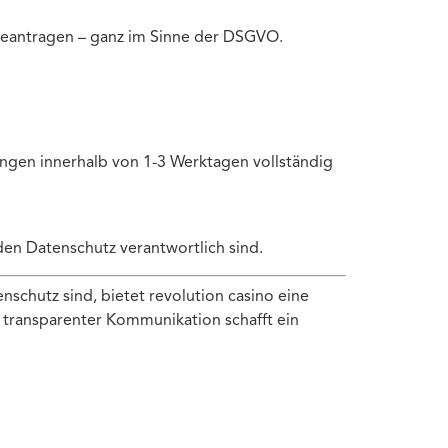
beantragen – ganz im Sinne der DSGVO.
ungen innerhalb von 1-3 Werktagen vollständig
den Datenschutz verantwortlich sind.
nschutz sind, bietet revolution casino eine
 transparenter Kommunikation schafft ein