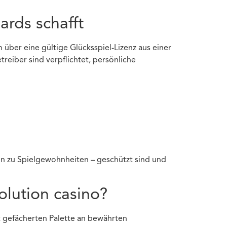
ards schafft
über eine gültige Glücksspiel-Lizenz aus einer
reiber sind verpflichtet, persönliche
in zu Spielgewohnheiten – geschützt sind und
olution casino?
it gefächerten Palette an bewährten