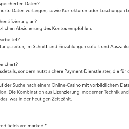
speicherten Daten?
icherte Daten verlangen, sowie Korrekturen oder Löschungen 
hentifizierung an?
sätzlichen Absicherung des Kontos empfohlen.
earbeitet?
ungszeiten, im Schnitt sind Einzahlungen sofort und Auszahl
eichert?
etails, sondern nutzt sichere Payment-Dienstleister, die für 
 auf der Suche nach einem Online-Casino mit vorbildlichem Date
on. Die Kombination aus Lizenzierung, moderner Technik und
as, was in der heutigen Zeit zählt.
red fields are marked
*