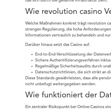
das sich durch die gesamte Infrastruktur zieht.
Wie revolution casino V
Welche Maßnahmen konkret trägt revolution casi
strengen Regulierung, die hohe Anforderungen a
Informationen vertraulich zu behandeln und nur
Darüber hinaus setzt das Casino auf:
End-to-End-Verschlüsselung der Datenve
Sichere Authentifizierungsverfahren inklus
Regelmäßige Sicherheitsaudits durch una
Datenschutzrichtlinien, die sich strikt an
Diese Standards gewährleisten, dass alle pers
nicht unbefugt weitergegeben werden.
Wie funktioniert der Da
Ein zentraler Risikopunkt bei Online-Casinos si