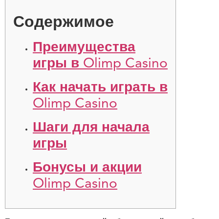
Содержимое
Преимущества
игры в Olimp Casino
Как начать играть в
Olimp Casino
Шаги для начала
игры
Бонусы и акции
Olimp Casino