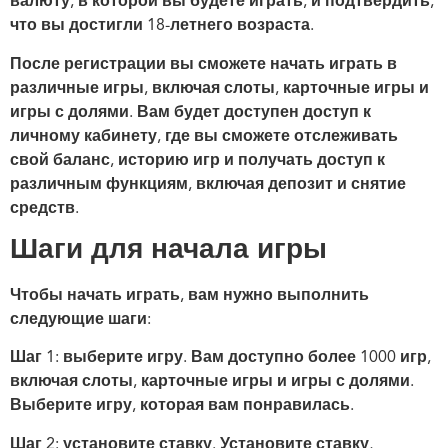
валюту, в которой вы будете играть, и подтвердить,
что вы достигли 18-летнего возраста.
После регистрации вы сможете начать играть в
различные игры, включая слоты, карточные игры и
игры с долями. Вам будет доступен доступ к
личному кабинету, где вы сможете отслеживать
свой баланс, историю игр и получать доступ к
различным функциям, включая депозит и снятие
средств.
Шаги для начала игры
Чтобы начать играть, вам нужно выполнить
следующие шаги:
Шаг 1: выберите игру. Вам доступно более 1000 игр,
включая слоты, карточные игры и игры с долями.
Выберите игру, которая вам понравилась.
Шаг 2: установите ставку. Установите ставку,