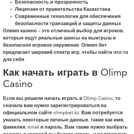
Безопасность и прозрачность
Лицензия от правительства Казахстана
Современные технологии для обеспечения
безопасности транзакций и защиты данных
Олимп казино – это отличный выбор для игроков,
которые ищут реальные шансы на выигрыш и
безопасное игровое окружение. Олимп бет
предлагает широкий спектр игр, чтобы найти что-то
для себя.
Как начать играть в Olimp
Casino
Если вы решили начать играть в Olimp Casino, то
сначала вам нужно зарегистрироваться на
официальном сайте olimpbet.kz. Вам потребуется
указать некоторые личные данные, такие как имя,
фамилия, email и пароль. Вам также нужно выбрать