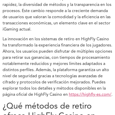
rapidez, la diversidad de métodos y la transparencia en los
procesos. Este cambio responde a la creciente demanda
de usuarios que valoran la comodidad y la eficiencia en las
transacciones económicas, un elemento clave en el sector
iGaming actual.
La innovación en los sistemas de retiro en HighFly Casino
ha transformado la experiencia financiera de los jugadores.
Ahora, los usuarios pueden disfrutar de múltiples opciones
para retirar sus ganancias, con tiempos de procesamiento
notablemente reducidos y mejores límites adaptados a
distintos perfiles. Además, la plataforma garantiza un alto
nivel de seguridad gracias a tecnologías avanzadas de
cifrado y protocolos de verificación mejorados. Puedes
explorar todos los detalles y métodos disponibles en la
página oficial de HighFly Casino en
https://highfly-es.com/
.
¿Qué métodos de retiro