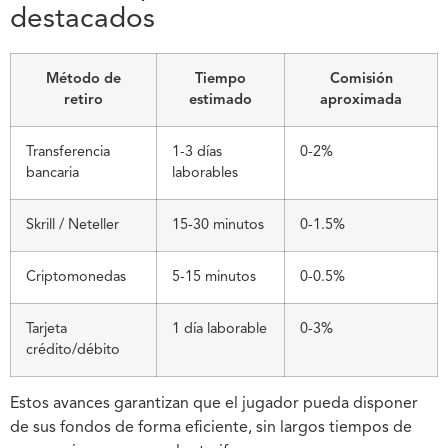
destacados
Método de
Tiempo
Comisión
retiro
estimado
aproximada
Transferencia
1-3 días
0-2%
bancaria
laborables
Skrill / Neteller
15-30 minutos
0-1.5%
Criptomonedas
5-15 minutos
0-0.5%
Tarjeta
1 día laborable
0-3%
crédito/débito
Estos avances garantizan que el jugador pueda disponer
de sus fondos de forma eficiente, sin largos tiempos de