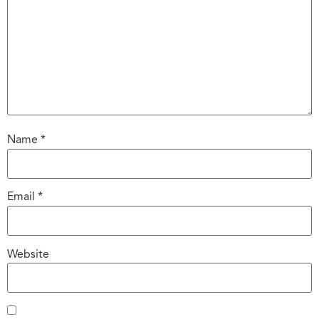
Name
*
Email
*
Website