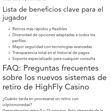
Lista de beneficios clave para el
jugador
Retiros más rápidos y flexibles
Diversidad de opciones adaptadas a todos los
perfiles
Mayor seguridad con tecnologías avanzadas
Transparencia total en el historial de pagos
Soporte especializado para cualquier consulta
FAQ: Preguntas frecuentes
sobre los nuevos sistemas de
retiro de HighFly Casino
¿Cuánto tarda en procesarse un retiro con
criptomonedas?
Generalmente entre 5 y 15 minutos. Esto depende de la