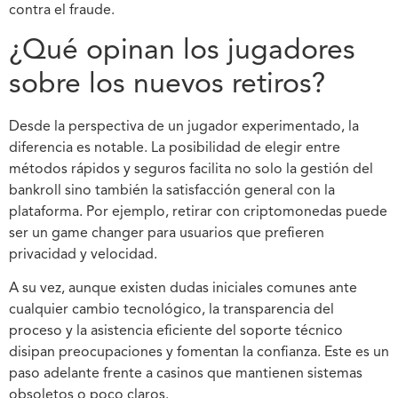
contra el fraude.
¿Qué opinan los jugadores
sobre los nuevos retiros?
Desde la perspectiva de un jugador experimentado, la
diferencia es notable. La posibilidad de elegir entre
métodos rápidos y seguros facilita no solo la gestión del
bankroll sino también la satisfacción general con la
plataforma. Por ejemplo, retirar con criptomonedas puede
ser un game changer para usuarios que prefieren
privacidad y velocidad.
A su vez, aunque existen dudas iniciales comunes ante
cualquier cambio tecnológico, la transparencia del
proceso y la asistencia eficiente del soporte técnico
disipan preocupaciones y fomentan la confianza. Este es un
paso adelante frente a casinos que mantienen sistemas
obsoletos o poco claros.