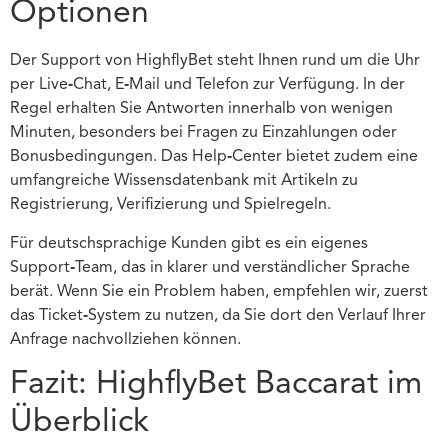
Optionen
Der Support von HighflyBet steht Ihnen rund um die Uhr
per Live‑Chat, E‑Mail und Telefon zur Verfügung. In der
Regel erhalten Sie Antworten innerhalb von wenigen
Minuten, besonders bei Fragen zu Einzahlungen oder
Bonusbedingungen. Das Help‑Center bietet zudem eine
umfangreiche Wissensdatenbank mit Artikeln zu
Registrierung, Verifizierung und Spielregeln.
Für deutschsprachige Kunden gibt es ein eigenes
Support‑Team, das in klarer und verständlicher Sprache
berät. Wenn Sie ein Problem haben, empfehlen wir, zuerst
das Ticket‑System zu nutzen, da Sie dort den Verlauf Ihrer
Anfrage nachvollziehen können.
Fazit: HighflyBet Baccarat im
Überblick