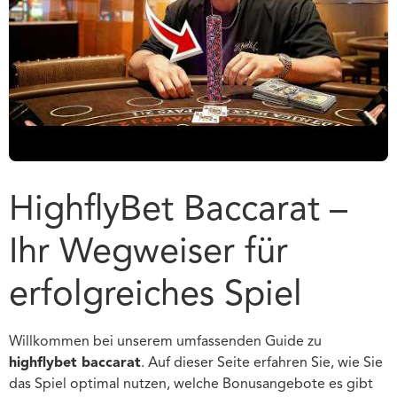
HighflyBet Baccarat –
Ihr Wegweiser für
erfolgreiches Spiel
Willkommen bei unserem umfassenden Guide zu
highflybet baccarat
. Auf dieser Seite erfahren Sie, wie Sie
das Spiel optimal nutzen, welche Bonusangebote es gibt