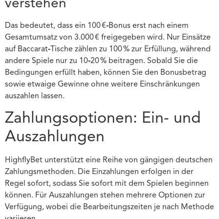
verstehen
Das bedeutet, dass ein 100 €‑Bonus erst nach einem
Gesamtumsatz von 3.000 € freigegeben wird. Nur Einsätze
auf Baccarat‑Tische zählen zu 100 % zur Erfüllung, während
andere Spiele nur zu 10‑20 % beitragen. Sobald Sie die
Bedingungen erfüllt haben, können Sie den Bonusbetrag
sowie etwaige Gewinne ohne weitere Einschränkungen
auszahlen lassen.
Zahlungsoptionen: Ein- und
Auszahlungen
HighflyBet unterstützt eine Reihe von gängigen deutschen
Zahlungsmethoden. Die Einzahlungen erfolgen in der
Regel sofort, sodass Sie sofort mit dem Spielen beginnen
können. Für Auszahlungen stehen mehrere Optionen zur
Verfügung, wobei die Bearbeitungszeiten je nach Methode
variieren.