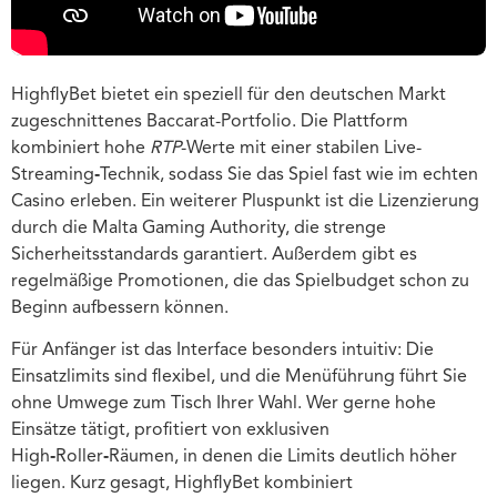
HighflyBet bietet ein speziell für den deutschen Markt
zugeschnittenes Baccarat-Portfolio. Die Plattform
kombiniert hohe
RTP
-Werte mit einer stabilen Live-
Streaming‑Technik, sodass Sie das Spiel fast wie im echten
Casino erleben. Ein weiterer Pluspunkt ist die Lizenzierung
durch die Malta Gaming Authority, die strenge
Sicherheitsstandards garantiert. Außerdem gibt es
regelmäßige Promotionen, die das Spielbudget schon zu
Beginn aufbessern können.
Für Anfänger ist das Interface besonders intuitiv: Die
Einsatzlimits sind flexibel, und die Menüführung führt Sie
ohne Umwege zum Tisch Ihrer Wahl. Wer gerne hohe
Einsätze tätigt, profitiert von exklusiven
High‑Roller‑Räumen, in denen die Limits deutlich höher
liegen. Kurz gesagt, HighflyBet kombiniert