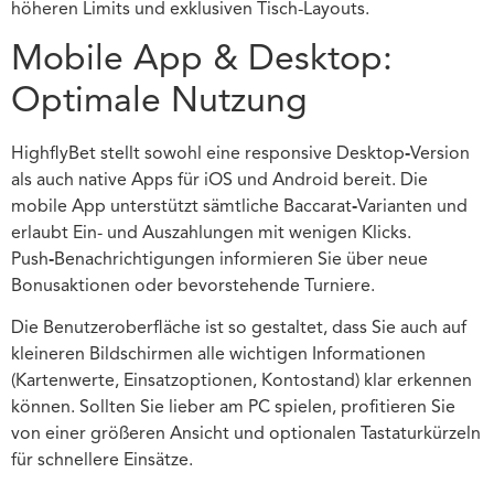
höheren Limits und exklusiven Tisch-Layouts.
Mobile App & Desktop:
Optimale Nutzung
HighflyBet stellt sowohl eine responsive Desktop‑Version
als auch native Apps für iOS und Android bereit. Die
mobile App unterstützt sämtliche Baccarat‑Varianten und
erlaubt Ein- und Auszahlungen mit wenigen Klicks.
Push‑Benachrichtigungen informieren Sie über neue
Bonusaktionen oder bevorstehende Turniere.
Die Benutzeroberfläche ist so gestaltet, dass Sie auch auf
kleineren Bildschirmen alle wichtigen Informationen
(Kartenwerte, Einsatzoptionen, Kontostand) klar erkennen
können. Sollten Sie lieber am PC spielen, profitieren Sie
von einer größeren Ansicht und optionalen Tastaturkürzeln
für schnellere Einsätze.