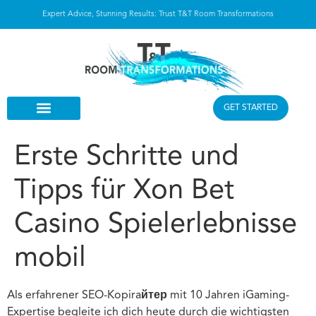
Expert Advice, Stunning Results: Trust T&T Room Transformations
GET STARTED
Erste Schritte und
Tipps für Xon Bet
Casino Spielerlebnisse
mobil
Als erfahrener SEO-Kopiraйтер mit 10 Jahren iGaming-
Expertise begleite ich dich heute durch die wichtigsten