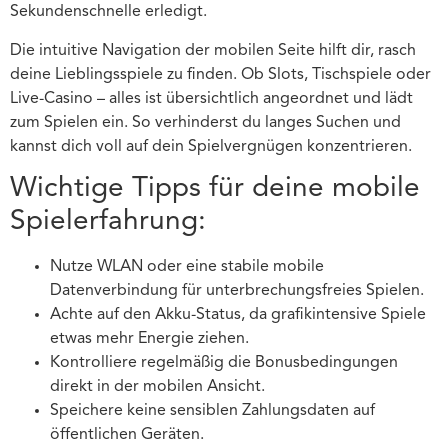
Sekundenschnelle erledigt.
Die intuitive Navigation der mobilen Seite hilft dir, rasch
deine Lieblingsspiele zu finden. Ob Slots, Tischspiele oder
Live-Casino – alles ist übersichtlich angeordnet und lädt
zum Spielen ein. So verhinderst du langes Suchen und
kannst dich voll auf dein Spielvergnügen konzentrieren.
Wichtige Tipps für deine mobile
Spielerfahrung:
Nutze WLAN oder eine stabile mobile
Datenverbindung für unterbrechungsfreies Spielen.
Achte auf den Akku-Status, da grafikintensive Spiele
etwas mehr Energie ziehen.
Kontrolliere regelmäßig die Bonusbedingungen
direkt in der mobilen Ansicht.
Speichere keine sensiblen Zahlungsdaten auf
öffentlichen Geräten.