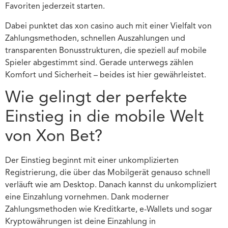
Favoriten jederzeit starten.
Dabei punktet das xon casino auch mit einer Vielfalt von
Zahlungsmethoden, schnellen Auszahlungen und
transparenten Bonusstrukturen, die speziell auf mobile
Spieler abgestimmt sind. Gerade unterwegs zählen
Komfort und Sicherheit – beides ist hier gewährleistet.
Wie gelingt der perfekte
Einstieg in die mobile Welt
von Xon Bet?
Der Einstieg beginnt mit einer unkomplizierten
Registrierung, die über das Mobilgerät genauso schnell
verläuft wie am Desktop. Danach kannst du unkompliziert
eine Einzahlung vornehmen. Dank moderner
Zahlungsmethoden wie Kreditkarte, e-Wallets und sogar
Kryptowährungen ist deine Einzahlung in