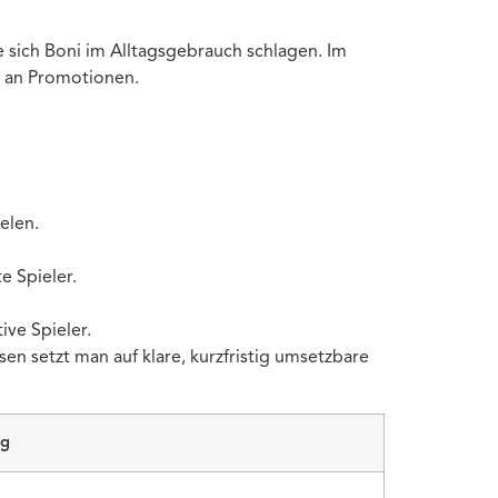
e sich Boni im Alltagsgebrauch schlagen. Im
e an Promotionen.
elen.
e Spieler.
ive Spieler.
en setzt man auf klare, kurzfristig umsetzbare
ng