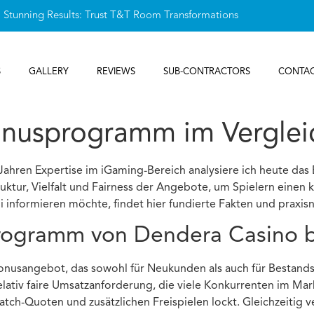
, Stunning Results: Trust T&T Room Transformations
S
GALLERY
REVIEWS
SUB-CONTRACTORS
CONTAC
nusprogramm im Verglei
 Jahren Expertise im iGaming-Bereich analysiere ich heute d
uktur, Vielfalt und Fairness der Angebote, um Spielern einen k
ni informieren möchte, findet hier fundierte Fakten und praxi
rogramm von Dendera Casino 
onusangebot, das sowohl für Neukunden als auch für Bestandss
iv faire Umsatzanforderung, die viele Konkurrenten im Markt n
ch-Quoten und zusätzlichen Freispielen lockt. Gleichzeitig v