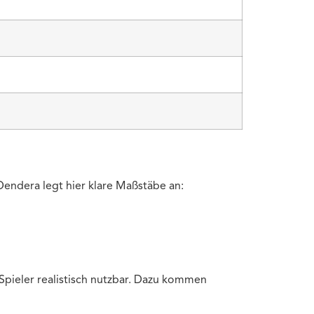
Dendera legt hier klare Maßstäbe an:
pieler realistisch nutzbar. Dazu kommen