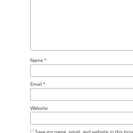
Name
*
Email
*
Website
Save my name, email, and website in this bro