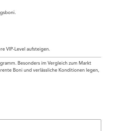
ngsboni.
re VIP-Level aufsteigen.
rogramm. Besonders im Vergleich zum Markt
rente Boni und verlässliche Konditionen legen,