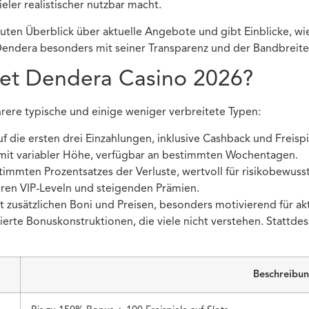
ler realistischer nutzbar macht.
guten Überblick über aktuelle Angebote und gibt Einblicke, wi
Dendera besonders mit seiner Transparenz und der Bandbreit
tet Dendera Casino 2026?
re typische und einige weniger verbreitete Typen:
f die ersten drei Einzahlungen, inklusive Cashback und Freispi
mit variabler Höhe, verfügbar an bestimmten Wochentagen.
mmten Prozentsatzes der Verluste, wertvoll für risikobewusst
en VIP-Leveln und steigenden Prämien.
zusätzlichen Boni und Preisen, besonders motivierend für akt
rte Bonuskonstruktionen, die viele nicht verstehen. Stattdess
Beschreibu