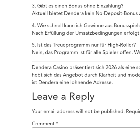
3. Gibt es einen Bonus ohne Einzahlung?
Aktuell bietet Dendera kein No-Deposit-Bonus a
4. Wie schnell kann ich Gewinne aus Bonusspiel
Nach Erfüllung der Umsatzbedingungen erfolgt 
5. Ist das Treueprogramm nur für High-Roller?
Nein, das Programm ist für alle Spieler offen. 
Dendera Casino präsentiert sich 2026 als eine
hebt sich das Angebot durch Klarheit und moder
ist Dendera eine lohnende Adresse.
Leave a Reply
Your email address will not be published.
Requi
Comment
*