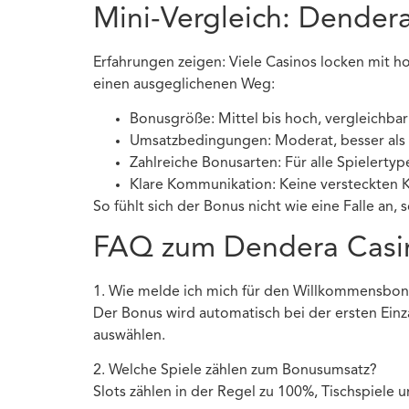
Mini-Vergleich: Dendera
Erfahrungen zeigen: Viele Casinos locken mit h
einen ausgeglichenen Weg:
Bonusgröße: Mittel bis hoch, vergleichbar
Umsatzbedingungen: Moderat, besser als 
Zahlreiche Bonusarten: Für alle Spielert
Klare Kommunikation: Keine versteckten K
So fühlt sich der Bonus nicht wie eine Falle an, 
FAQ zum Dendera Cas
1. Wie melde ich mich für den Willkommensbon
Der Bonus wird automatisch bei der ersten Einza
auswählen.
2. Welche Spiele zählen zum Bonusumsatz?
Slots zählen in der Regel zu 100%, Tischspiele 