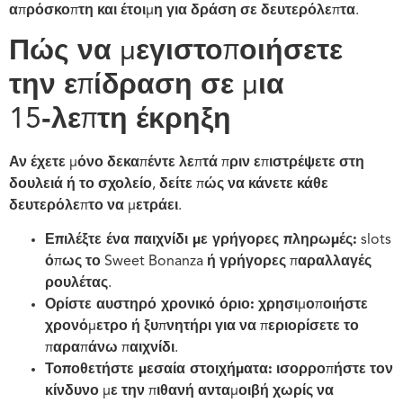
απρόσκοπτη και έτοιμη για δράση σε δευτερόλεπτα.
Πώς να μεγιστοποιήσετε
την επίδραση σε μια
15‑λεπτη έκρηξη
Αν έχετε μόνο δεκαπέντε λεπτά πριν επιστρέψετε στη
δουλειά ή το σχολείο, δείτε πώς να κάνετε κάθε
δευτερόλεπτο να μετράει.
Επιλέξτε ένα παιχνίδι με γρήγορες πληρωμές:
slots
όπως το Sweet Bonanza ή γρήγορες παραλλαγές
ρουλέτας.
Ορίστε αυστηρό χρονικό όριο:
χρησιμοποιήστε
χρονόμετρο ή ξυπνητήρι για να περιορίσετε το
παραπάνω παιχνίδι.
Τοποθετήστε μεσαία στοιχήματα:
ισορροπήστε τον
κίνδυνο με την πιθανή ανταμοιβή χωρίς να