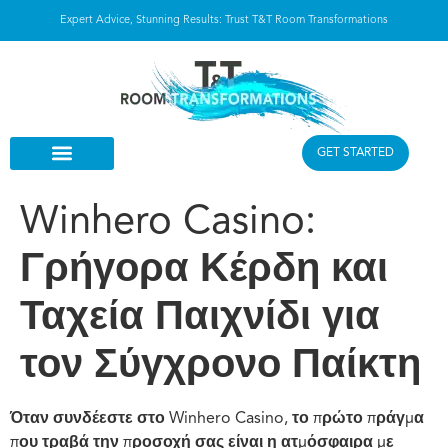
Expert Advice, Stunning Results: Trust T&T Room Transformations
GET STARTED
Winhero Casino:
Γρήγορα Κέρδη και
Ταχεία Παιχνίδι για
τον Σύγχρονο Παίκτη
Όταν συνδέεστε στο Winhero Casino, το πρώτο πράγμα
που τραβά την προσοχή σας είναι η ατμόσφαιρα με