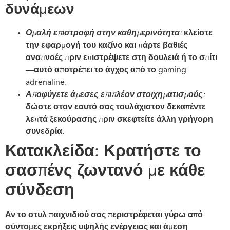
δυνάμεων
Ομαλή επιστροφή στην καθημερινότητα:
κλείστε
την εφαρμογή του καζίνο και πάρτε βαθιές
αναπνοές πριν επιστρέψετε στη δουλειά ή το σπίτι
—αυτό αποτρέπει το άγχος από το gaming
adrenaline.
Αποφύγετε άμεσες επιπλέον στοιχηματισμούς:
δώστε στον εαυτό σας τουλάχιστον δεκαπέντε
λεπτά ξεκούρασης πριν σκεφτείτε άλλη γρήγορη
συνεδρία.
Κατακλείδα: Κρατήστε το
σασπένς ζωντανό με κάθε
σύνδεση
Αν το στυλ παιχνιδιού σας περιστρέφεται γύρω από
σύντομες εκρήξεις υψηλής ενέργειας και άμεση