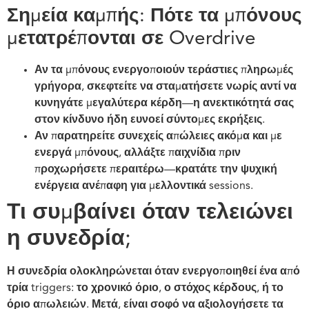
Σημεία καμπής: Πότε τα μπόνους
μετατρέπονται σε Overdrive
Αν τα μπόνους ενεργοποιούν τεράστιες πληρωμές
γρήγορα, σκεφτείτε να σταματήσετε νωρίς αντί να
κυνηγάτε μεγαλύτερα κέρδη—η ανεκτικότητά σας
στον κίνδυνο ήδη ευνοεί σύντομες εκρήξεις.
Αν παρατηρείτε συνεχείς απώλειες ακόμα και με
ενεργά μπόνους, αλλάξτε παιχνίδια πριν
προχωρήσετε περαιτέρω—κρατάτε την ψυχική
ενέργεια ανέπαφη για μελλοντικά sessions.
Τι συμβαίνει όταν τελειώνει
η συνεδρία;
Η συνεδρία ολοκληρώνεται όταν ενεργοποιηθεί ένα από
τρία triggers: το χρονικό όριο, ο στόχος κέρδους, ή το
όριο απωλειών. Μετά, είναι σοφό να αξιολογήσετε τα