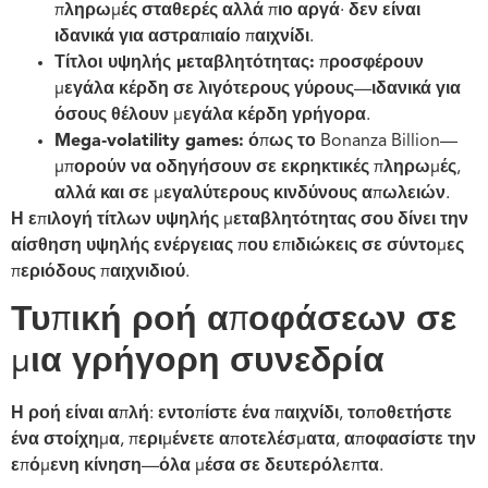
πληρωμές σταθερές αλλά πιο αργά· δεν είναι
ιδανικά για αστραπιαίο παιχνίδι.
Τίτλοι υψηλής μεταβλητότητας:
προσφέρουν
μεγάλα κέρδη σε λιγότερους γύρους—ιδανικά για
όσους θέλουν μεγάλα κέρδη γρήγορα.
Mega‑volatility games:
όπως το Bonanza Billion—
μπορούν να οδηγήσουν σε εκρηκτικές πληρωμές,
αλλά και σε μεγαλύτερους κινδύνους απωλειών.
Η επιλογή τίτλων υψηλής μεταβλητότητας σου δίνει την
αίσθηση υψηλής ενέργειας που επιδιώκεις σε σύντομες
περιόδους παιχνιδιού.
Τυπική ροή αποφάσεων σε
μια γρήγορη συνεδρία
Η ροή είναι απλή: εντοπίστε ένα παιχνίδι, τοποθετήστε
ένα στοίχημα, περιμένετε αποτελέσματα, αποφασίστε την
επόμενη κίνηση—όλα μέσα σε δευτερόλεπτα.