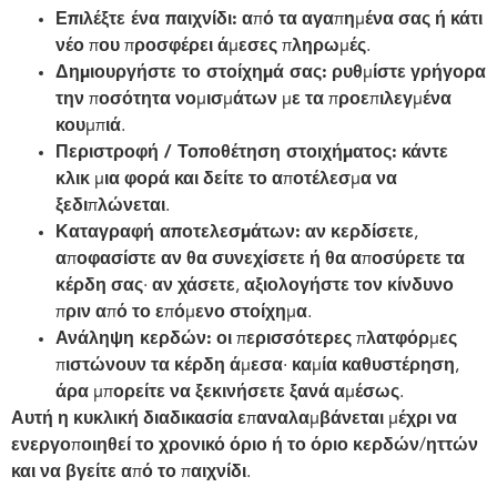
Επιλέξτε ένα παιχνίδι:
από τα αγαπημένα σας ή κάτι
νέο που προσφέρει άμεσες πληρωμές.
Δημιουργήστε το στοίχημά σας:
ρυθμίστε γρήγορα
την ποσότητα νομισμάτων με τα προεπιλεγμένα
κουμπιά.
Περιστροφή / Τοποθέτηση στοιχήματος:
κάντε
κλικ μια φορά και δείτε το αποτέλεσμα να
ξεδιπλώνεται.
Καταγραφή αποτελεσμάτων:
αν κερδίσετε,
αποφασίστε αν θα συνεχίσετε ή θα αποσύρετε τα
κέρδη σας· αν χάσετε, αξιολογήστε τον κίνδυνο
πριν από το επόμενο στοίχημα.
Ανάληψη κερδών:
οι περισσότερες πλατφόρμες
πιστώνουν τα κέρδη άμεσα· καμία καθυστέρηση,
άρα μπορείτε να ξεκινήσετε ξανά αμέσως.
Αυτή η κυκλική διαδικασία επαναλαμβάνεται μέχρι να
ενεργοποιηθεί το χρονικό όριο ή το όριο κερδών/ηττών
και να βγείτε από το παιχνίδι.