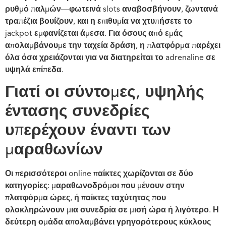
ρυθμό παλμών—φωτεινά slots αναβοσβήνουν, ζωντανά
τραπέζια βουίζουν, και η επιθυμία να χτυπήσετε το
jackpot εμφανίζεται άμεσα. Για όσους από εμάς
απολαμβάνουμε την ταχεία δράση, η πλατφόρμα παρέχει
όλα όσα χρειάζονται για να διατηρείται το adrenaline σε
υψηλά επίπεδα.
Γιατί οι σύντομες, υψηλής
έντασης συνεδρίες
υπερέχουν έναντι των
μαραθωνίων
Οι περισσότεροι online παίκτες χωρίζονται σε δύο
κατηγορίες: μαραθωνοδρόμοι που μένουν στην
πλατφόρμα ώρες, ή παίκτες ταχύτητας που
ολοκληρώνουν μια συνεδρία σε μισή ώρα ή λιγότερο. Η
δεύτερη ομάδα απολαμβάνει γρηγορότερους κύκλους