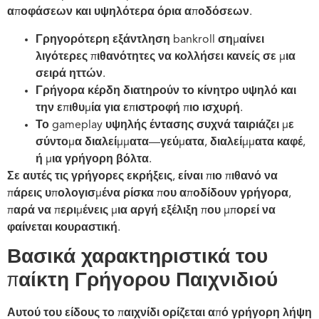
αποφάσεων και υψηλότερα όρια αποδόσεων.
Γρηγορότερη εξάντληση bankroll σημαίνει
λιγότερες πιθανότητες να κολλήσει κανείς σε μια
σειρά ηττών.
Γρήγορα κέρδη διατηρούν το κίνητρο υψηλό και
την επιθυμία για επιστροφή πιο ισχυρή.
Το gameplay υψηλής έντασης συχνά ταιριάζει με
σύντομα διαλείμματα—γεύματα, διαλείμματα καφέ,
ή μια γρήγορη βόλτα.
Σε αυτές τις γρήγορες εκρήξεις, είναι πιο πιθανό να
πάρεις υπολογισμένα ρίσκα που αποδίδουν γρήγορα,
παρά να περιμένεις μια αργή εξέλιξη που μπορεί να
φαίνεται κουραστική.
Βασικά χαρακτηριστικά του
παίκτη Γρήγορου Παιχνιδιού
Αυτού του είδους το παιχνίδι ορίζεται από γρήγορη λήψη