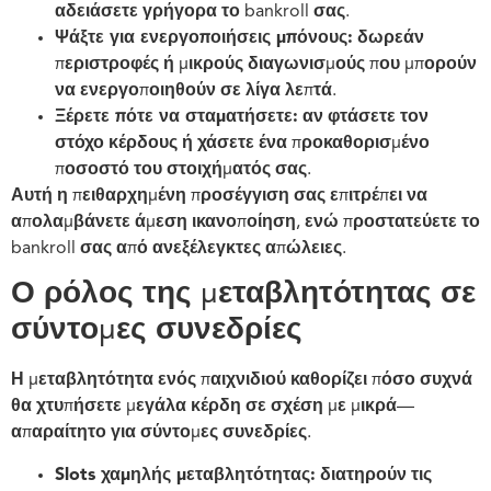
αδειάσετε γρήγορα το bankroll σας.
Ψάξτε για ενεργοποιήσεις μπόνους:
δωρεάν
περιστροφές ή μικρούς διαγωνισμούς που μπορούν
να ενεργοποιηθούν σε λίγα λεπτά.
Ξέρετε πότε να σταματήσετε:
αν φτάσετε τον
στόχο κέρδους ή χάσετε ένα προκαθορισμένο
ποσοστό του στοιχήματός σας.
Αυτή η πειθαρχημένη προσέγγιση σας επιτρέπει να
απολαμβάνετε άμεση ικανοποίηση, ενώ προστατεύετε το
bankroll σας από ανεξέλεγκτες απώλειες.
Ο ρόλος της μεταβλητότητας σε
σύντομες συνεδρίες
Η μεταβλητότητα ενός παιχνιδιού καθορίζει πόσο συχνά
θα χτυπήσετε μεγάλα κέρδη σε σχέση με μικρά—
απαραίτητο για σύντομες συνεδρίες.
Slots χαμηλής μεταβλητότητας:
διατηρούν τις