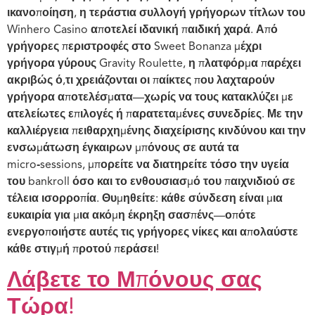
ικανοποίηση, η τεράστια συλλογή γρήγορων τίτλων του
Winhero Casino αποτελεί ιδανική παιδική χαρά. Από
γρήγορες περιστροφές στο Sweet Bonanza μέχρι
γρήγορα γύρους Gravity Roulette, η πλατφόρμα παρέχει
ακριβώς ό,τι χρειάζονται οι παίκτες που λαχταρούν
γρήγορα αποτελέσματα—χωρίς να τους κατακλύζει με
ατελείωτες επιλογές ή παρατεταμένες συνεδρίες. Με την
καλλιέργεια πειθαρχημένης διαχείρισης κινδύνου και την
ενσωμάτωση έγκαιρων μπόνους σε αυτά τα
micro‑sessions, μπορείτε να διατηρείτε τόσο την υγεία
του bankroll όσο και το ενθουσιασμό του παιχνιδιού σε
τέλεια ισορροπία. Θυμηθείτε: κάθε σύνδεση είναι μια
ευκαιρία για μια ακόμη έκρηξη σασπένς—οπότε
ενεργοποιήστε αυτές τις γρήγορες νίκες και απολαύστε
κάθε στιγμή προτού περάσει!
Λάβετε το Μπόνους σας
Τώρα!