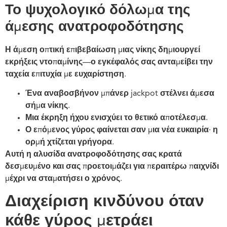
Το ψυχολογικό δόλωμα της
άμεσης ανατροφοδότησης
Η άμεση οπτική επιβεβαίωση μιας νίκης δημιουργεί
εκρήξεις ντοπαμίνης—ο εγκέφαλός σας ανταμείβει την
ταχεία επιτυχία με ευχαρίστηση.
Ένα αναβοσβήνον μπάνερ jackpot στέλνει άμεσα
σήμα νίκης.
Μια έκρηξη ήχου ενισχύει το θετικό αποτέλεσμα.
Ο επόμενος γύρος φαίνεται σαν μια νέα ευκαιρία· η
ορμή χτίζεται γρήγορα.
Αυτή η αλυσίδα ανατροφοδότησης σας κρατά
δεσμευμένο και σας προετοιμάζει για περαιτέρω παιχνίδι
μέχρι να σταματήσει ο χρόνος.
Διαχείριση κινδύνου όταν
κάθε γύρος μετράει