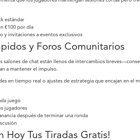
 fomenta que los jugadores mantengan sesiones cortas pero fr
ck estándar
 en €100 por día
o y invitaciones a eventos exclusivos
ápidos y Foros Comunitarios
Los salones de chat están llenos de intercambios breves—con
dan a mantener el impulso.
s en tiempo real o ajustes de estrategia que encajan en el 
ada juego
os jugadores
anancia después de terminar una ronda
iscusión
 Hoy Tus Tiradas Gratis!