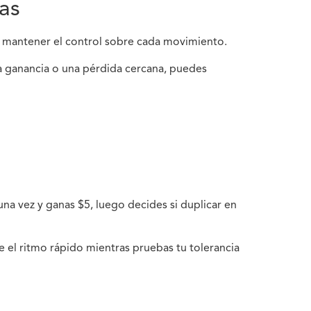
as
 mantener el control sobre cada movimiento.
a ganancia o una pérdida cercana, puedes
una vez y ganas $5, luego decides si duplicar en
 el ritmo rápido mientras pruebas tu tolerancia