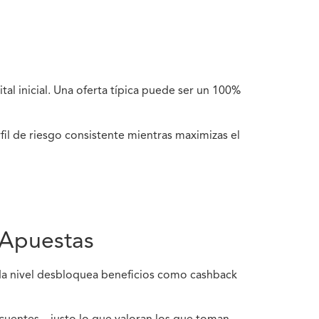
al inicial. Una oferta típica puede ser un 100%
il de riesgo consistente mientras maximizas el
‑Apuestas
ada nivel desbloquea beneficios como cashback