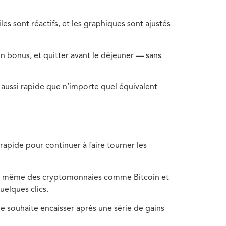
s sont réactifs, et les graphiques sont ajustés
un bonus, et quitter avant le déjeuner — sans
 aussi rapide que n’importe quel équivalent
rapide pour continuer à faire tourner les
et même des cryptomonnaies comme Bitcoin et
uelques clics.
e souhaite encaisser après une série de gains