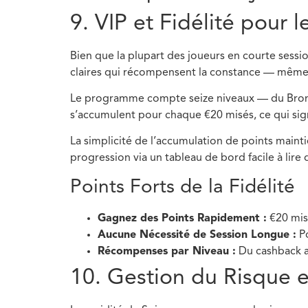
9. VIP et Fidélité pour 
Bien que la plupart des joueurs en courte sess
claires qui récompensent la constance — même 
Le programme compte seize niveaux — du Bronze
s’accumulent pour chaque €20 misés, ce qui sign
La simplicité de l’accumulation de points mainti
progression via un tableau de bord facile à lir
Points Forts de la Fidélité
Gagnez des Points Rapidement :
€20 mis
Aucune Nécessité de Session Longue :
Po
Récompenses par Niveau :
Du cashback a
10. Gestion du Risque 