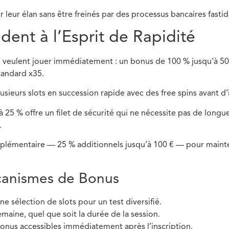
r leur élan sans être freinés par des processus bancaires fastid
ent à l’Esprit de Rapidité
 veulent jouer immédiatement : un bonus de 100 % jusqu’à 500
tandard x35.
sieurs slots en succession rapide avec des free spins avant d’
25 % offre un filet de sécurité qui ne nécessite pas de longu
.
émentaire — 25 % additionnels jusqu’à 100 € — pour mainten
canismes de Bonus
ne sélection de slots pour un test diversifié.
aine, quel que soit la durée de la session.
onus accessibles immédiatement après l’inscription.