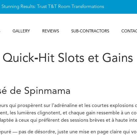
, Stunning Results: Trust T&T Room Transformations
S
GALLERY
REVIEWS
SUB-CONTRACTORS
CONTAC
Quick‑Hit Slots et Gains
ulsé de Spinmama
rs qui prospèrent sur l’adrénaline et les courtes explosions d
urnent, les lumières clignotent, et chaque gain ressemble à un 
tée à ceux qui préfèrent des sessions brèves et à haute inten
épuré — pas de désordre, juste une mise en page claire qui v