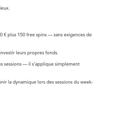
ieux.
 € plus 150 free spins — sans exigences de
investir leurs propres fonds.
es sessions — il s’applique simplement
ir la dynamique lors des sessions du week-