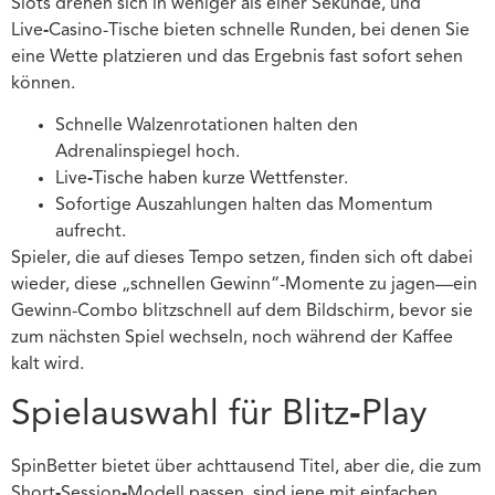
Slots drehen sich in weniger als einer Sekunde, und
Live‑Casino-Tische bieten schnelle Runden, bei denen Sie
eine Wette platzieren und das Ergebnis fast sofort sehen
können.
Schnelle Walzenrotationen halten den
Adrenalinspiegel hoch.
Live‑Tische haben kurze Wettfenster.
Sofortige Auszahlungen halten das Momentum
aufrecht.
Spieler, die auf dieses Tempo setzen, finden sich oft dabei
wieder, diese „schnellen Gewinn“-Momente zu jagen—ein
Gewinn-Combo blitzschnell auf dem Bildschirm, bevor sie
zum nächsten Spiel wechseln, noch während der Kaffee
kalt wird.
Spielauswahl für Blitz‑Play
SpinBetter bietet über achttausend Titel, aber die, die zum
Short‑Session‑Modell passen, sind jene mit einfachen