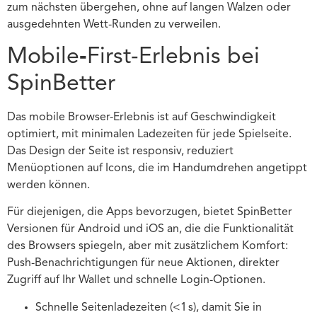
zum nächsten übergehen, ohne auf langen Walzen oder
ausgedehnten Wett-Runden zu verweilen.
Mobile‑First-Erlebnis bei
SpinBetter
Das mobile Browser-Erlebnis ist auf Geschwindigkeit
optimiert, mit minimalen Ladezeiten für jede Spielseite.
Das Design der Seite ist responsiv, reduziert
Menüoptionen auf Icons, die im Handumdrehen angetippt
werden können.
Für diejenigen, die Apps bevorzugen, bietet SpinBetter
Versionen für Android und iOS an, die die Funktionalität
des Browsers spiegeln, aber mit zusätzlichem Komfort:
Push-Benachrichtigungen für neue Aktionen, direkter
Zugriff auf Ihr Wallet und schnelle Login-Optionen.
Schnelle Seitenladezeiten (<1 s), damit Sie in