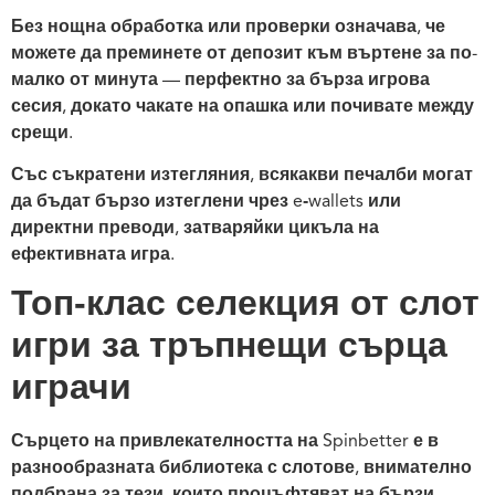
Без нощна обработка или проверки означава, че
можете да преминете от депозит към въртене за по-
малко от минута — перфектно за бърза игрова
сесия, докато чакате на опашка или почивате между
срещи.
Със съкратени изтегляния, всякакви печалби могат
да бъдат бързо изтеглени чрез e‑wallets или
директни преводи, затваряйки цикъла на
ефективната игра.
Топ‑клас селекция от слот
игри за тръпнещи сърца
играчи
Сърцето на привлекателността на Spinbetter е в
разнообразната библиотека с слотове, внимателно
подбрана за тези, които процъфтяват на бързи