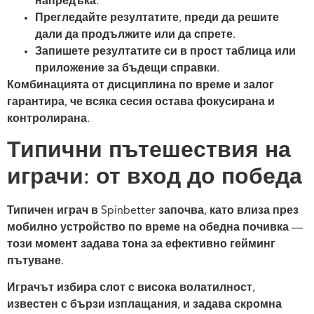
напредъка.
Прегледайте резултатите, преди да решите
дали да продължите или да спрете.
Запишете резултатите си в прост таблица или
приложение за бъдещи справки.
Комбинацията от дисциплина по време и залог
гарантира, че всяка сесия остава фокусирана и
контролирана.
Типични пътешествия на
играчи: от вход до победа
Типичен играч в Spinbetter започва, като влиза през
мобилно устройство по време на обедна почивка —
този момент задава тона за ефективно гейминг
пътуване.
Играчът избира слот с висока волатилност,
известен с бързи изплащания, и задава скромна