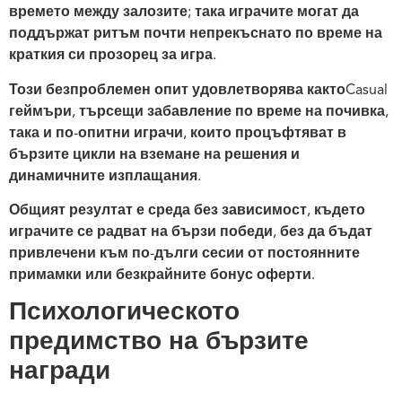
времето между залозите; така играчите могат да
поддържат ритъм почти непрекъснато по време на
краткия си прозорец за игра.
Този безпроблемен опит удовлетворява кактоCasual
геймъри, търсещи забавление по време на почивка,
така и по-опитни играчи, които процъфтяват в
бързите цикли на вземане на решения и
динамичните изплащания.
Общият резултат е среда без зависимост, където
играчите се радват на бързи победи, без да бъдат
привлечени към по-дълги сесии от постоянните
примамки или безкрайните бонус оферти.
Психологическото
предимство на бързите
награди