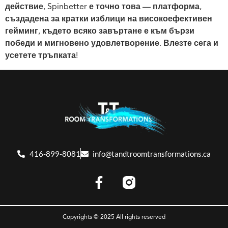
действие, Spinbetter е точно това — платформа,
създадена за кратки изблици на високоефективен
гейминг, където всяко завъртане е към бързи
победи и мигновено удовлетворение. Влезте сега и
усетете тръпката!
416-899-8081
info@tandtroomtransformations.ca
Copyrights © 2025 All rights reserved