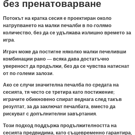
без пренатоварване
Потокът на кратка сесия е проектиран около
натрупването на малки печалби в по-голямо
количество, без да се удължава излишно времето за
игра.
Играч може да постигне няколко малки печеливши
комбинации рано — всяка дава достатъчно
увереност да продължи, без да се чувства натиснат
от по-големи залози.
Ако се случи значителна печалба по средата на
сесията, тя често се третира като постижение;
играчите обикновено спират веднага след такъв
резултат, за да заключат печалбата, вместо да
рискуват с допълнителни завъртания.
Този подход поддържа продължителността на
сесията предвидима, като същевременно гарантира,