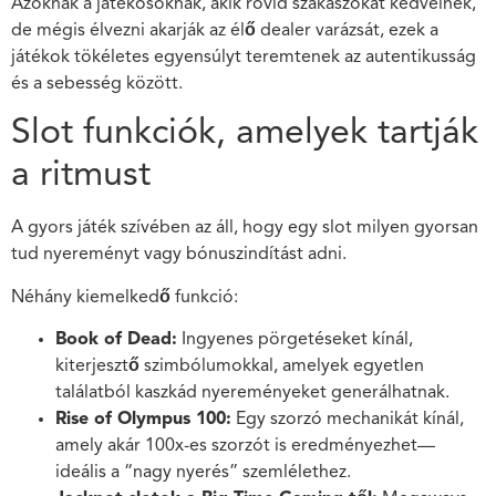
Azoknak a játékosoknak, akik rövid szakaszokat kedvelnek,
de mégis élvezni akarják az élő dealer varázsát, ezek a
játékok tökéletes egyensúlyt teremtenek az autentikusság
és a sebesség között.
Slot funkciók, amelyek tartják
a ritmust
A gyors játék szívében az áll, hogy egy slot milyen gyorsan
tud nyereményt vagy bónuszindítást adni.
Néhány kiemelkedő funkció:
Book of Dead:
Ingyenes pörgetéseket kínál,
kiterjesztő szimbólumokkal, amelyek egyetlen
találatból kaszkád nyereményeket generálhatnak.
Rise of Olympus 100:
Egy szorzó mechanikát kínál,
amely akár 100x-es szorzót is eredményezhet—
ideális a “nagy nyerés” szemlélethez.