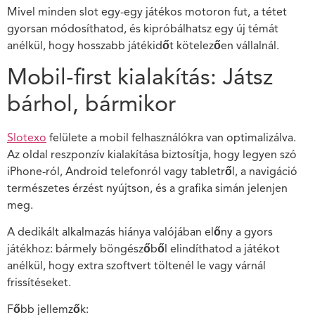
Mivel minden slot egy-egy játékos motoron fut, a tétet
gyorsan módosíthatod, és kipróbálhatsz egy új témát
anélkül, hogy hosszabb játékidőt kötelezően vállalnál.
Mobil-first kialakítás: Játsz
bárhol, bármikor
Slotexo
felülete a mobil felhasználókra van optimalizálva.
Az oldal reszponzív kialakítása biztosítja, hogy legyen szó
iPhone-ról, Android telefonról vagy tabletről, a navigáció
természetes érzést nyújtson, és a grafika simán jelenjen
meg.
A dedikált alkalmazás hiánya valójában előny a gyors
játékhoz: bármely böngészőből elindíthatod a játékot
anélkül, hogy extra szoftvert töltenél le vagy várnál
frissítéseket.
Főbb jellemzők: