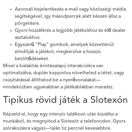
Azonnali bejelentkezés e-mail vagy közösségi média
segítségével, így másodpercek alatt készen állsz a
pörgetésre.
Gyors hozzáférés a legjobb játékokhoz és élő dealer
asztalokhoz.
Egyszerű “Play” gombok, amelyek közvetlenül
elindítják a játékot, megkerülve a hosszú
betöltődéseket.
Mivel a kialakítás érintésalapú interakciókra van
optimalizálva, duplán koppintva növelheted a tétet, vagy
csúsztatással állíthatod be a nyerővonalakat—
mindeközben ugyanabban a játékablakban maradsz.
Tipikus rövid játék a Slotexón
Képzeld el, hogy egy intenzív találkozó után kiszállsz a
munkából, és megnyitod a Slotexót a telefonodon. Gyors
szórakozásra vágysz—talán tíz percnél kevesebbre.