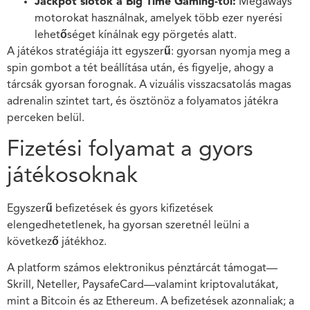
Jackpot slotok a Big Time Gaming-től:
Megaways
motorokat használnak, amelyek több ezer nyerési
lehetőséget kínálnak egy pörgetés alatt.
A játékos stratégiája itt egyszerű: gyorsan nyomja meg a
spin gombot a tét beállítása után, és figyelje, ahogy a
tárcsák gyorsan forognak. A vizuális visszacsatolás magas
adrenalin szintet tart, és ösztönöz a folyamatos játékra
perceken belül.
Fizetési folyamat a gyors
játékosoknak
Egyszerű befizetések és gyors kifizetések
elengedhetetlenek, ha gyorsan szeretnél leülni a
következő játékhoz.
A platform számos elektronikus pénztárcát támogat—
Skrill, Neteller, PaysafeCard—valamint kriptovalutákat,
mint a Bitcoin és az Ethereum. A befizetések azonnaliak; a