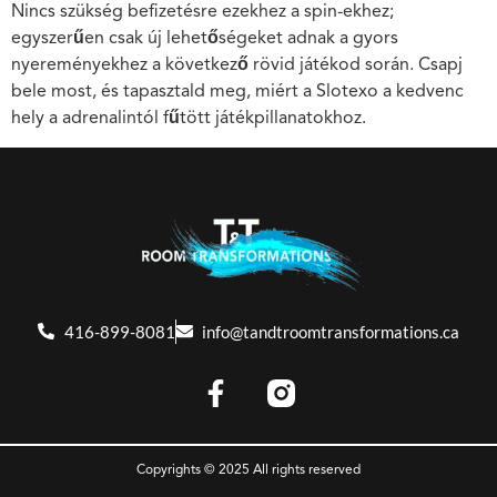
Nincs szükség befizetésre ezekhez a spin-ekhez;
egyszerűen csak új lehetőségeket adnak a gyors
nyereményekhez a következő rövid játékod során. Csapj
bele most, és tapasztald meg, miért a Slotexo a kedvenc
hely a adrenalintól fűtött játékpillanatokhoz.
416-899-8081
info@tandtroomtransformations.ca
Copyrights © 2025 All rights reserved