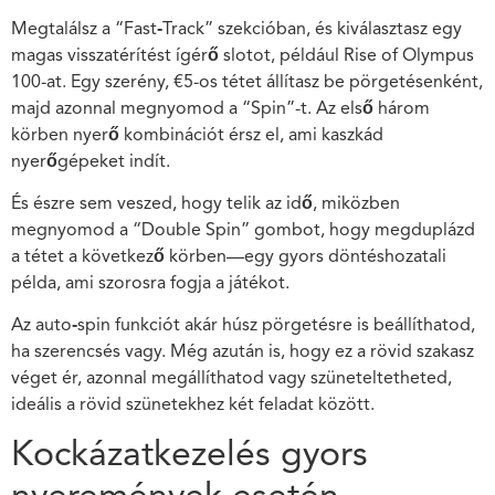
Megtalálsz a “Fast‑Track” szekcióban, és kiválasztasz egy
magas visszatérítést ígérő slotot, például Rise of Olympus
100-at. Egy szerény, €5-os tétet állítasz be pörgetésenként,
majd azonnal megnyomod a “Spin”-t. Az első három
körben nyerő kombinációt érsz el, ami kaszkád
nyerőgépeket indít.
És észre sem veszed, hogy telik az idő, miközben
megnyomod a “Double Spin” gombot, hogy megduplázd
a tétet a következő körben—egy gyors döntéshozatali
példa, ami szorosra fogja a játékot.
Az auto‑spin funkciót akár húsz pörgetésre is beállíthatod,
ha szerencsés vagy. Még azután is, hogy ez a rövid szakasz
véget ér, azonnal megállíthatod vagy szüneteltetheted,
ideális a rövid szünetekhez két feladat között.
Kockázatkezelés gyors