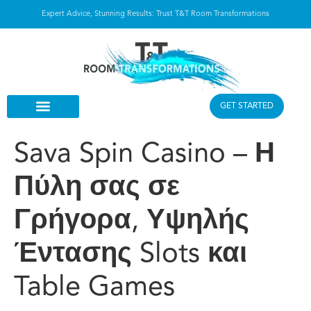
Expert Advice, Stunning Results: Trust T&T Room Transformations
GET STARTED
Sava Spin Casino – Η
Πύλη σας σε
Γρήγορα, Υψηλής
Έντασης Slots και
Table Games