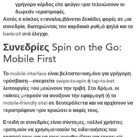
γρήγορο κέρδος είτε φεύγει πριν τελειώσουν οι
δωρεάν περιστροφές.
Αυτός ο κύκλος επαναλαμβάνεται δεκάδες φορές σε μια
συνεδρία, διατηρώντας τον καρδιακό ρυθμό ψηλά και το
bankroll υπό έλεγχο.
Συνεδρίες Spin on the Go:
Mobile First
Το mobile interface είναι βελτιστοποιημένο για γρήγορη
πρόσβαση—σκεφτείτε swipe‑to‑spin ή tap‑to‑bet
λειτουργίες που μειώνουν την τριβή. Στο δρόμο, οι
παίκτες μπορούν να ανοίξουν την εφαρμογή (ή το
mobile‑friendly site) σε δευτερόλεπτα και να αρχίσουν να
περιστρέφουν πριν κρυώσει ο καφές τους.
Επειδή οι συνεδρίες είναι σύντομες, πολλοί χρήστες
προτιμούν να χρησιμοποιούν τις ειδοποιήσεις του