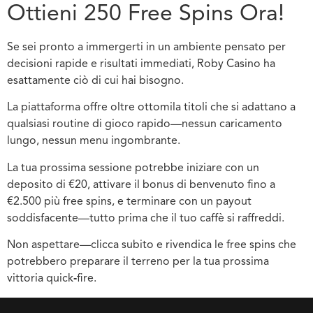
Ottieni 250 Free Spins Ora!
Se sei pronto a immergerti in un ambiente pensato per
decisioni rapide e risultati immediati, Roby Casino ha
esattamente ciò di cui hai bisogno.
La piattaforma offre oltre ottomila titoli che si adattano a
qualsiasi routine di gioco rapido—nessun caricamento
lungo, nessun menu ingombrante.
La tua prossima sessione potrebbe iniziare con un
deposito di €20, attivare il bonus di benvenuto fino a
€2.500 più free spins, e terminare con un payout
soddisfacente—tutto prima che il tuo caffè si raffreddi.
Non aspettare—clicca subito e rivendica le free spins che
potrebbero preparare il terreno per la tua prossima
vittoria quick‑fire.