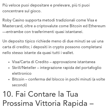
Più veloce puoi depositare e prelevare, più ti puoi
concentrare sul gioco.
Roby Casino supporta metodi tradizionali come Visa e
Mastercard, oltre a criptovalute come Bitcoin ed Ethereum
—entrambe con trasferimenti quasi istantanei.
Un deposito tipico richiede meno di due minuti se usi una
carta di credito; i depositi in crypto possono completarsi
nello stesso istante da quasi tutti i wallet.
Visa/Carta di Credito – approvazione istantanea
Skrill/Neteller – integrazione rapida del portafoglio
elettronico
Bitcoin – conferma del blocco in pochi minuti (a volte
secondi)
10. Fai Contare la Tua
Prossima Vittoria Rapida –