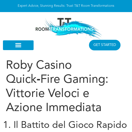
Expert Advice, Stunning Results: Trust T&T Room Transformations
GET STARTED
Roby Casino
Quick‑Fire Gaming:
Vittorie Veloci e
Azione Immediata
1. Il Battito del Gioco Rapido