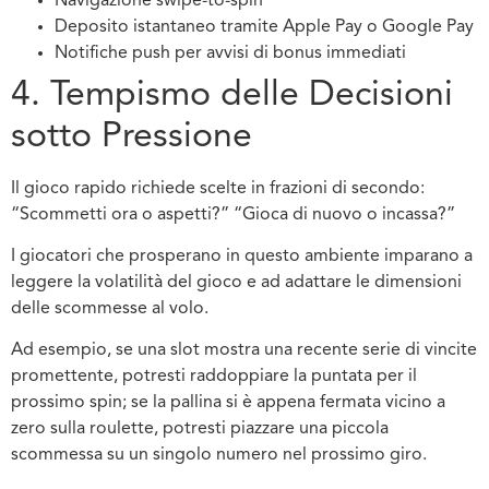
Navigazione swipe-to-spin
Deposito istantaneo tramite Apple Pay o Google Pay
Notifiche push per avvisi di bonus immediati
4. Tempismo delle Decisioni
sotto Pressione
Il gioco rapido richiede scelte in frazioni di secondo:
“Scommetti ora o aspetti?” “Gioca di nuovo o incassa?”
I giocatori che prosperano in questo ambiente imparano a
leggere la volatilità del gioco e ad adattare le dimensioni
delle scommesse al volo.
Ad esempio, se una slot mostra una recente serie di vincite
promettente, potresti raddoppiare la puntata per il
prossimo spin; se la pallina si è appena fermata vicino a
zero sulla roulette, potresti piazzare una piccola
scommessa su un singolo numero nel prossimo giro.