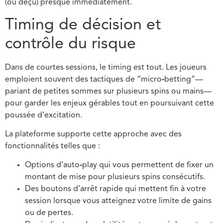
(ou déçu) presque immédiatement.
Timing de décision et
contrôle du risque
Dans de courtes sessions, le timing est tout. Les joueurs
emploient souvent des tactiques de “micro‑betting”—
pariant de petites sommes sur plusieurs spins ou mains—
pour garder les enjeux gérables tout en poursuivant cette
poussée d’excitation.
La plateforme supporte cette approche avec des
fonctionnalités telles que :
Options d’auto‑play qui vous permettent de fixer un
montant de mise pour plusieurs spins consécutifs.
Des boutons d’arrêt rapide qui mettent fin à votre
session lorsque vous atteignez votre limite de gains
ou de pertes.