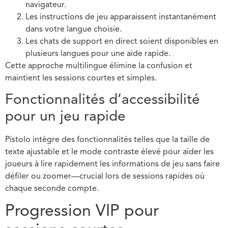
navigateur.
Les instructions de jeu apparaissent instantanément
dans votre langue choisie.
Les chats de support en direct soient disponibles en
plusieurs langues pour une aide rapide.
Cette approche multilingue élimine la confusion et
maintient les sessions courtes et simples.
Fonctionnalités d’accessibilité
pour un jeu rapide
Pistolo intègre des fonctionnalités telles que la taille de
texte ajustable et le mode contraste élevé pour aider les
joueurs à lire rapidement les informations de jeu sans faire
défiler ou zoomer—crucial lors de sessions rapides où
chaque seconde compte.
Progression VIP pour