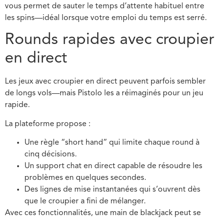
vous permet de sauter le temps d’attente habituel entre
les spins—idéal lorsque votre emploi du temps est serré.
Rounds rapides avec croupier
en direct
Les jeux avec croupier en direct peuvent parfois sembler
de longs vols—mais Pistolo les a réimaginés pour un jeu
rapide.
La plateforme propose :
Une règle “short hand” qui limite chaque round à
cinq décisions.
Un support chat en direct capable de résoudre les
problèmes en quelques secondes.
Des lignes de mise instantanées qui s’ouvrent dès
que le croupier a fini de mélanger.
Avec ces fonctionnalités, une main de blackjack peut se