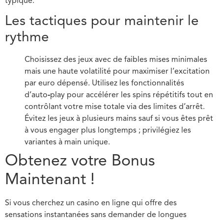
typique.
Les tactiques pour maintenir le
rythme
Choisissez des jeux avec de faibles mises minimales
mais une haute volatilité pour maximiser l’excitation
par euro dépensé.
Utilisez les fonctionnalités
d’auto‑play pour accélérer les spins répétitifs tout en
contrôlant votre mise totale via des limites d’arrêt.
Évitez les jeux à plusieurs mains sauf si vous êtes prêt
à vous engager plus longtemps ; privilégiez les
variantes à main unique.
Obtenez votre Bonus
Maintenant !
Si vous cherchez un casino en ligne qui offre des
sensations instantanées sans demander de longues