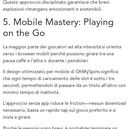
Questo approccio disciplinato garantisce che brevi
esplosioni rimangano emozionanti e sostenibili.
5. Mobile Mastery: Playing
on the Go
La maggior parte dei giocatori ad alta intensità si orienta
verso i browser mobili perché possono girare tra una
pausa caffè e l’altra o durante i pendolari.
Il design ottimizzato per mobile di OhMySpins significa
che ogni tempo di caricamento delle slot è sotto i tre
secondi, permettendoti di passare da un titolo all’altro con
minimo tempo di inattività.
L’approccio senza app riduce le friction—nessun download
necessario, basta un rapido tap sul gioco preferito e si
inizia a girare.
Poiché le sessioni sono brevi, è probabile terminare un