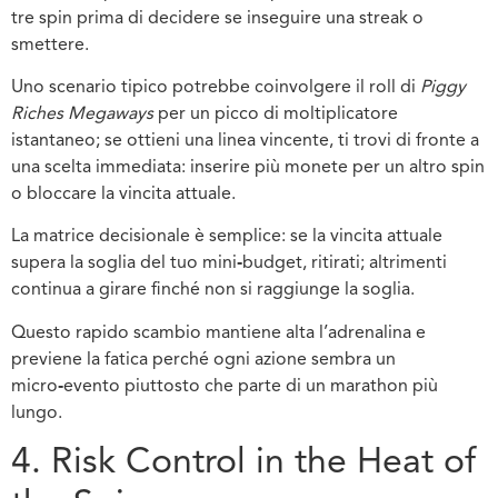
tre spin prima di decidere se inseguire una streak o
smettere.
Uno scenario tipico potrebbe coinvolgere il roll di
Piggy
Riches Megaways
per un picco di moltiplicatore
istantaneo; se ottieni una linea vincente, ti trovi di fronte a
una scelta immediata: inserire più monete per un altro spin
o bloccare la vincita attuale.
La matrice decisionale è semplice: se la vincita attuale
supera la soglia del tuo mini‑budget, ritirati; altrimenti
continua a girare finché non si raggiunge la soglia.
Questo rapido scambio mantiene alta l’adrenalina e
previene la fatica perché ogni azione sembra un
micro‑evento piuttosto che parte di un marathon più
lungo.
4. Risk Control in the Heat of