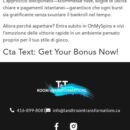
L’approccio disciplinato—scommesse fisse, soglie di uscita
chiare e pagamenti istantanei—garantisce che ogni burst
sia gratificante senza svuotare il bankroll nel tempo.
Allora perché aspettare? Entra subito in OhMySpins e vivi
l’emozione delle vittorie rapide in un ambiente pensato
proprio per il tuo stile di gioco.
Cta Text: Get Your Bonus Now!
416-899-8081
info@tandtroomtransformations.ca