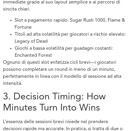
immediate grazie al suo layout semplice e ai percorsi di
vincita chiari.
Slot a pagamento rapido: Sugar Rush 1000, Flame &
Fortune
Titoli ad alta volatilità per giocatori a rischio elevato:
Legacy of Dead
Giochi a bassa volatilità per guadagni costanti:
Enchanted Forest
Ognuno di questi slot enfatizza cicli brevi—i giocatori
possono completare un round in meno di un minuto,
perfettamente in linea con il modello di sessione ad alta
intensità.
3. Decision Timing: How
Minutes Turn Into Wins
L’essenza delle sessioni brevi risiede nel prendere
decisioni rapide ma accurate. In pratica, si tratta di due o