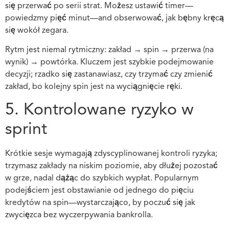
się przerwać po serii strat. Możesz ustawić timer—
powiedzmy pięć minut—and obserwować, jak bębny kręcą
się wokół zegara.
Rytm jest niemal rytmiczny: zakład → spin → przerwa (na
wynik) → powtórka. Kluczem jest szybkie podejmowanie
decyzji; rzadko się zastanawiasz, czy trzymać czy zmienić
zakład, bo kolejny spin jest na wyciągnięcie ręki.
5. Kontrolowane ryzyko w
sprint
Krótkie sesje wymagają zdyscyplinowanej kontroli ryzyka;
trzymasz zakłady na niskim poziomie, aby dłużej pozostać
w grze, nadal dążąc do szybkich wypłat. Popularnym
podejściem jest obstawianie od jednego do pięciu
kredytów na spin—wystarczająco, by poczuć się jak
zwycięzca bez wyczerpywania bankrolla.