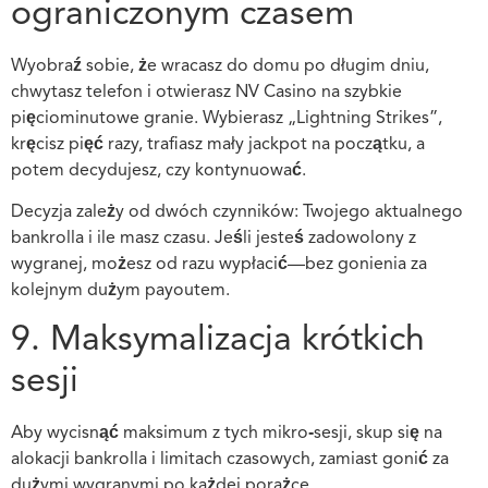
ograniczonym czasem
Wyobraź sobie, że wracasz do domu po długim dniu,
chwytasz telefon i otwierasz NV Casino na szybkie
pięciominutowe granie. Wybierasz „Lightning Strikes”,
kręcisz pięć razy, trafiasz mały jackpot na początku, a
potem decydujesz, czy kontynuować.
Decyzja zależy od dwóch czynników: Twojego aktualnego
bankrolla i ile masz czasu. Jeśli jesteś zadowolony z
wygranej, możesz od razu wypłacić—bez gonienia za
kolejnym dużym payoutem.
9. Maksymalizacja krótkich
sesji
Aby wycisnąć maksimum z tych mikro‑sesji, skup się na
alokacji bankrolla i limitach czasowych, zamiast gonić za
dużymi wygranymi po każdej porażce.