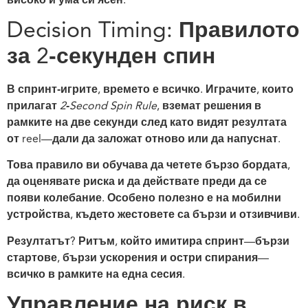
високо и ума си ясен.
Decision Timing: Правилото
за 2‑секунден спин
В спринт‑игрите, времето е всичко. Играчите, които
прилагат
2‑Second Spin Rule
, вземат решения в
рамките на две секунди след като видят резултата
от reel—дали да заложат отново или да напуснат.
Това правило ви обучава да четете бързо бордата,
да оценявате риска и да действате преди да се
появи колебание. Особено полезно е на мобилни
устройства, където жестовете са бързи и отзивчиви.
Резултатът? Ритъм, който имитира спринт—бързи
стартове, бързи ускорения и остри спирания—
всичко в рамките на една сесия.
Управление на риск в