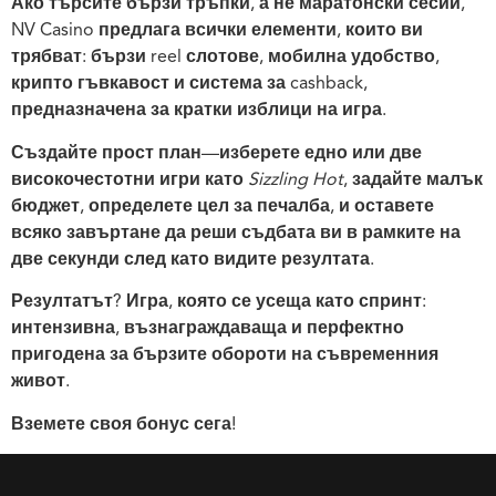
Ако търсите бързи тръпки, а не маратонски сесии,
NV Casino предлага всички елементи, които ви
трябват: бързи reel слотове, мобилна удобство,
крипто гъвкавост и система за cashback,
предназначена за кратки изблици на игра.
Създайте прост план—изберете едно или две
високочестотни игри като
Sizzling Hot
, задайте малък
бюджет, определете цел за печалба, и оставете
всяко завъртане да реши съдбата ви в рамките на
две секунди след като видите резултата.
Резултатът? Игра, която се усеща като спринт:
интензивна, възнаграждаваща и перфектно
пригодена за бързите обороти на съвременния
живот.
Вземете своя бонус сега!