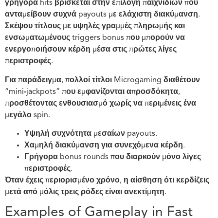
γρήγορα hits βρίσκεται στην επιλογή παιχνιδιών που
ανταμείβουν συχνά payouts με ελάχιστη διακύμανση.
Σκέψου τίτλους με υψηλές γραμμές πληρωμής και
ενσωματωμένους triggers bonus που μπορούν να
ενεργοποιήσουν κέρδη μέσα στις πρώτες λίγες
περιστροφές.
Για παράδειγμα, πολλοί τίτλοι Microgaming διαθέτουν
“mini‑jackpots” που εμφανίζονται απροσδόκητα,
προσθέτοντας ενθουσιασμό χωρίς να περιμένεις ένα
μεγάλο spin.
Υψηλή συχνότητα μεσαίων payouts.
Χαμηλή διακύμανση για συνεχόμενα κέρδη.
Γρήγορα bonus rounds που διαρκούν μόνο λίγες
περιστροφές.
Όταν έχεις περιορισμένο χρόνο, η αίσθηση ότι κερδίζεις
μετά από μόλις τρεις ρόδες είναι ανεκτίμητη.
Examples of Gameplay in Fast