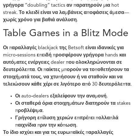
γρήγορα “doubling” tactics αν παρατηρούν μια hot
streak. Το κλειδί είναι να λαμβάνεις αποφάσεις άμεσα—
χωρίς χρόνο για βαθιά ανάλυση.
Table Games in a Blitz Mode
Οι παραλλαγές blackjack της Betsoft είναι ιδανικές για
micro‑sessions επειδή προσφέρουν γρήγορα hands και
αυτόματες ενέργειες dealer που ολοκληρώνονται σε
δευτερόλεπτα. Οι παίκτες μπορούν να τοποθετήσουν τα
στοιχήματά τους, να χτυπήσουν ή να σταθούν και να
τελειώσουν κάθε χέρι σε λιγότερο από 30 δευτερόλεπτα.
Οι auto‑dealers εξαλείφουν την αναμονή.
Οι σταθερά όρια στοιχημάτων διατηρούν τα stakes
προβλέψιμα.
Γρήγορη επίλυση χεριών επιτρέπει πολλαπλά
παιχνίδια πριν την κόπωση.
Το ίδιο ισχύει και για τις ευρωπαϊκές παραλλαγές