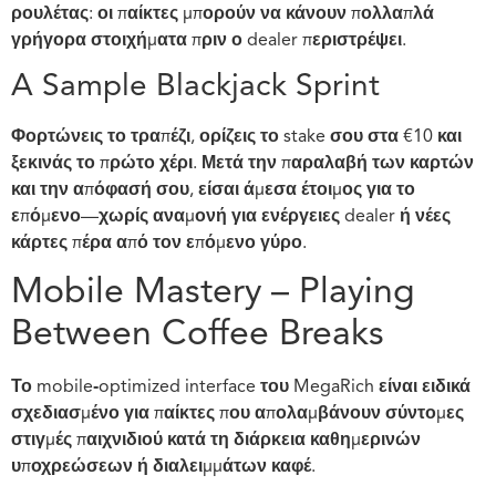
ρουλέτας: οι παίκτες μπορούν να κάνουν πολλαπλά
γρήγορα στοιχήματα πριν ο dealer περιστρέψει.
A Sample Blackjack Sprint
Φορτώνεις το τραπέζι, ορίζεις το stake σου στα €10 και
ξεκινάς το πρώτο χέρι. Μετά την παραλαβή των καρτών
και την απόφασή σου, είσαι άμεσα έτοιμος για το
επόμενο—χωρίς αναμονή για ενέργειες dealer ή νέες
κάρτες πέρα από τον επόμενο γύρο.
Mobile Mastery – Playing
Between Coffee Breaks
Το mobile‑optimized interface του MegaRich είναι ειδικά
σχεδιασμένο για παίκτες που απολαμβάνουν σύντομες
στιγμές παιχνιδιού κατά τη διάρκεια καθημερινών
υποχρεώσεων ή διαλειμμάτων καφέ.