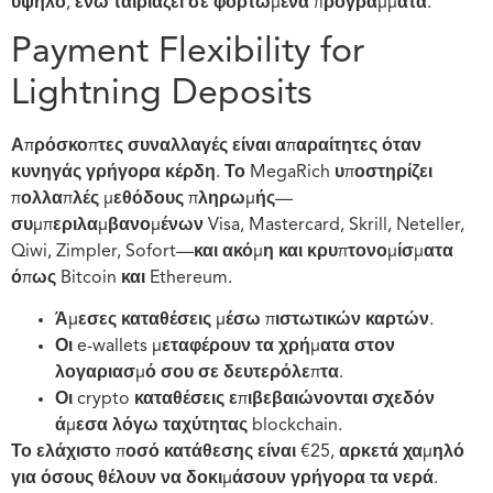
υψηλό, ενώ ταιριάζει σε φορτωμένα προγράμματα.
Payment Flexibility for
Lightning Deposits
Απρόσκοπτες συναλλαγές είναι απαραίτητες όταν
κυνηγάς γρήγορα κέρδη. Το MegaRich υποστηρίζει
πολλαπλές μεθόδους πληρωμής—
συμπεριλαμβανομένων Visa, Mastercard, Skrill, Neteller,
Qiwi, Zimpler, Sofort—και ακόμη και κρυπτονομίσματα
όπως Bitcoin και Ethereum.
Άμεσες καταθέσεις μέσω πιστωτικών καρτών.
Οι e-wallets μεταφέρουν τα χρήματα στον
λογαριασμό σου σε δευτερόλεπτα.
Οι crypto καταθέσεις επιβεβαιώνονται σχεδόν
άμεσα λόγω ταχύτητας blockchain.
Το ελάχιστο ποσό κατάθεσης είναι €25, αρκετά χαμηλό
για όσους θέλουν να δοκιμάσουν γρήγορα τα νερά.