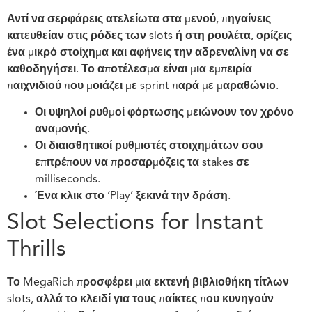
Αντί να σερφάρεις ατελείωτα στα μενού, πηγαίνεις
κατευθείαν στις ρόδες των slots ή στη ρουλέτα, ορίζεις
ένα μικρό στοίχημα και αφήνεις την αδρεναλίνη να σε
καθοδηγήσει. Το αποτέλεσμα είναι μια εμπειρία
παιχνιδιού που μοιάζει με sprint παρά με μαραθώνιο.
Οι υψηλοί ρυθμοί φόρτωσης μειώνουν τον χρόνο
αναμονής.
Οι διαισθητικοί ρυθμιστές στοιχημάτων σου
επιτρέπουν να προσαρμόζεις τα stakes σε
milliseconds.
Ένα κλικ στο ‘Play’ ξεκινά την δράση.
Slot Selections for Instant
Thrills
Το MegaRich προσφέρει μια εκτενή βιβλιοθήκη τίτλων
slots, αλλά το κλειδί για τους παίκτες που κυνηγούν