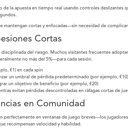
de la apuesta en tiempo real usando controles deslizantes que
segundos.
s se mantengan cortas y enfocadas—sin necesidad de complica
Sesiones Cortas
n disciplinada del riesgo. Muchos visitantes frecuentes adopt
neralmente no más del 5%—para cada sesión.
lo, €1) en cada spin
alcanzar un umbral de pérdida predeterminado (por ejemplo, €10
grar un objetivo de beneficio (por ejemplo, €20)
ntras evitan pérdidas descontroladas en ráfagas cortas de ju
ancias en Comunidad
jan perfectamente en ventanas de juego breves—los jugadores
que recompensan velocidad y habilidad.