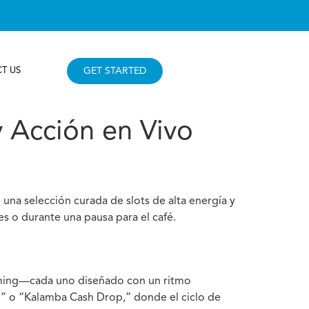
T US
GET STARTED
y Acción en Vivo
na selección curada de slots de alta energía y
 o durante una pausa para el café.
aming—cada uno diseñado con un ritmo
d” o “Kalamba Cash Drop,” donde el ciclo de