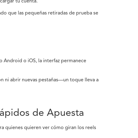
cargar tu cuenta.
ado que las pequeñas retiradas de prueba se
vo Android o iOS, la interfaz permanece
ón ni abrir nuevas pestañas—un toque lleva a
Rápidos de Apuesta
ra quienes quieren ver cómo giran los reels