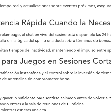
iempo real y actualizaciones sobre eventos próximos, asegur
stencia Rápida Cuando la Neces
relámpago, el chat en vivo del casino está disponible las 24 
lo en la lógica del spin o una duda sobre términos de bonus.
vitan tiempos de inactividad, manteniendo el impulso entre sp
 para Juegos en Sesiones Cort
gratificación instantánea y el control sobre la inversión de tie
ia de adrenalina sin comprometer horas.
y ganar lo suficiente para sentirse animado antes de volver al 
ando entras a la sala de reuniones de tu oficina
 mientras esperas una cita