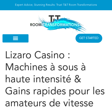
Expert Advice, Stunning Results: Trust T&T Room Transformations
GET STARTED
Lizaro Casino :
Machines à sous à
haute intensité &
Gains rapides pour les
amateurs de vitesse