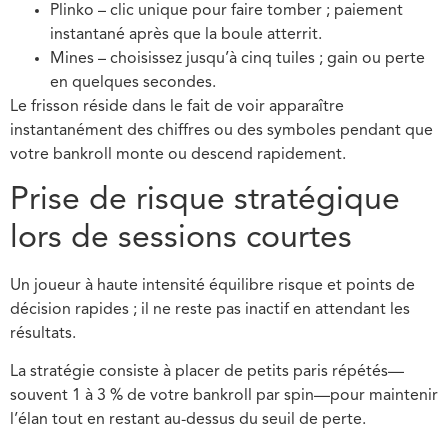
Plinko – clic unique pour faire tomber ; paiement
instantané après que la boule atterrit.
Mines – choisissez jusqu’à cinq tuiles ; gain ou perte
en quelques secondes.
Le frisson réside dans le fait de voir apparaître
instantanément des chiffres ou des symboles pendant que
votre bankroll monte ou descend rapidement.
Prise de risque stratégique
lors de sessions courtes
Un joueur à haute intensité équilibre risque et points de
décision rapides ; il ne reste pas inactif en attendant les
résultats.
La stratégie consiste à placer de petits paris répétés—
souvent 1 à 3 % de votre bankroll par spin—pour maintenir
l’élan tout en restant au-dessus du seuil de perte.