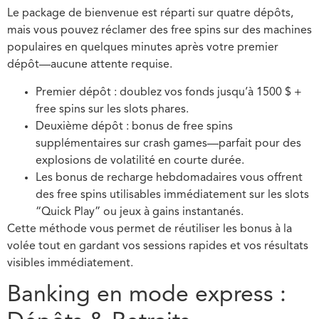
Le package de bienvenue est réparti sur quatre dépôts,
mais vous pouvez réclamer des free spins sur des machines
populaires en quelques minutes après votre premier
dépôt—aucune attente requise.
Premier dépôt : doublez vos fonds jusqu’à 1500 $ +
free spins sur les slots phares.
Deuxième dépôt : bonus de free spins
supplémentaires sur crash games—parfait pour des
explosions de volatilité en courte durée.
Les bonus de recharge hebdomadaires vous offrent
des free spins utilisables immédiatement sur les slots
“Quick Play” ou jeux à gains instantanés.
Cette méthode vous permet de réutiliser les bonus à la
volée tout en gardant vos sessions rapides et vos résultats
visibles immédiatement.
Banking en mode express :