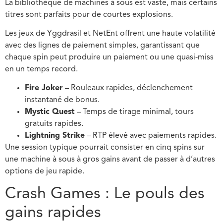
La bibliothèque de machines à sous est vaste, mais certains
titres sont parfaits pour de courtes explosions.
Les jeux de Yggdrasil et NetEnt offrent une haute volatilité
avec des lignes de paiement simples, garantissant que
chaque spin peut produire un paiement ou une quasi-miss
en un temps record.
Fire Joker
– Rouleaux rapides, déclenchement
instantané de bonus.
Mystic Quest
– Temps de tirage minimal, tours
gratuits rapides.
Lightning Strike
– RTP élevé avec paiements rapides.
Une session typique pourrait consister en cinq spins sur
une machine à sous à gros gains avant de passer à d’autres
options de jeu rapide.
Crash Games : Le pouls des
gains rapides