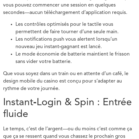
vous pouvez commencer une session en quelques
secondes—aucun téléchargement d’application requis.
Les contrôles optimisés pour le tactile vous
permettent de faire tourner d’une seule main.
Les notifications push vous alertent lorsqu’un
nouveau jeu instant‑gagnant est lancé.
Le mode économie de batterie maintient le frisson
sans vider votre batterie.
Que vous soyez dans un train ou en attente d’un café, le
design mobile du casino est conçu pour s’adapter au
rythme de votre journée.
Instant‑Login & Spin : Entrée
fluide
Le temps, c’est de l’argent—ou du moins c’est comme ça
que ça se ressent quand vous chassez le prochain gros