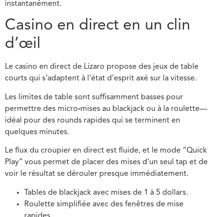
instantanément.
Casino en direct en un clin
d’œil
Le casino en direct de Lizaro propose des jeux de table
courts qui s’adaptent à l’état d’esprit axé sur la vitesse.
Les limites de table sont suffisamment basses pour
permettre des micro‑mises au blackjack ou à la roulette—
idéal pour des rounds rapides qui se terminent en
quelques minutes.
Le flux du croupier en direct est fluide, et le mode “Quick
Play” vous permet de placer des mises d’un seul tap et de
voir le résultat se dérouler presque immédiatement.
Tables de blackjack avec mises de 1 à 5 dollars.
Roulette simplifiée avec des fenêtres de mise
rapides.