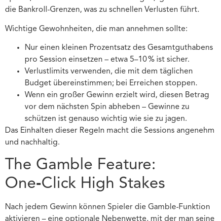
die Bankroll-Grenzen, was zu schnellen Verlusten führt.
Wichtige Gewohnheiten, die man annehmen sollte:
Nur einen kleinen Prozentsatz des Gesamtguthabens
pro Session einsetzen – etwa 5–10 % ist sicher.
Verlustlimits verwenden, die mit dem täglichen
Budget übereinstimmen; bei Erreichen stoppen.
Wenn ein großer Gewinn erzielt wird, diesen Betrag
vor dem nächsten Spin abheben – Gewinne zu
schützen ist genauso wichtig wie sie zu jagen.
Das Einhalten dieser Regeln macht die Sessions angenehm
und nachhaltig.
The Gamble Feature:
One‑Click High Stakes
Nach jedem Gewinn können Spieler die Gamble-Funktion
aktivieren – eine optionale Nebenwette, mit der man seine