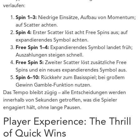
verlaufen:
Spin 1–3:
Niedrige Einsätze, Aufbau von Momentum;
auf Scatter achten.
Spin 4:
Erster Scatter löst acht Free Spins aus; auf
expandierendes Symbol achten.
Free Spin 1–4:
Expandierendes Symbol landet früh;
Auszahlungen steigen schnell.
Free Spin 5:
Zweiter Scatter löst zusätzliche Free
Spins und ein neues expandierendes Symbol aus.
Spin 6–10:
Rückkehr zum Basisspiel; bei großem
Gewinn Gamble-Funktion nutzen.
Das Tempo bleibt zügig – alle Entscheidungen werden
innerhalb von Sekunden getroffen, was die Spieler
engagiert hält, ohne lange Pausen.
Player Experience: The Thrill
of Quick Wins