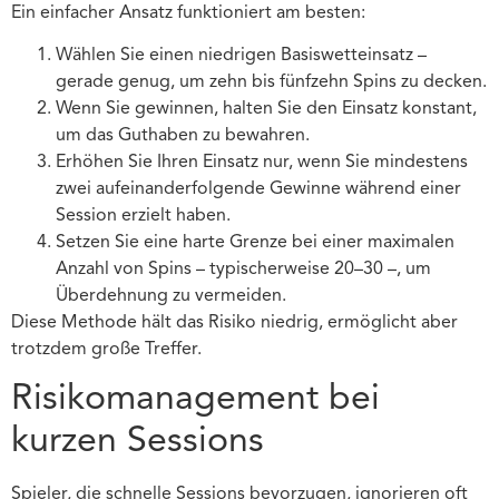
Ein einfacher Ansatz funktioniert am besten:
Wählen Sie einen niedrigen Basiswetteinsatz –
gerade genug, um zehn bis fünfzehn Spins zu decken.
Wenn Sie gewinnen, halten Sie den Einsatz konstant,
um das Guthaben zu bewahren.
Erhöhen Sie Ihren Einsatz nur, wenn Sie mindestens
zwei aufeinanderfolgende Gewinne während einer
Session erzielt haben.
Setzen Sie eine harte Grenze bei einer maximalen
Anzahl von Spins – typischerweise 20–30 –, um
Überdehnung zu vermeiden.
Diese Methode hält das Risiko niedrig, ermöglicht aber
trotzdem große Treffer.
Risikomanagement bei
kurzen Sessions
Spieler, die schnelle Sessions bevorzugen, ignorieren oft