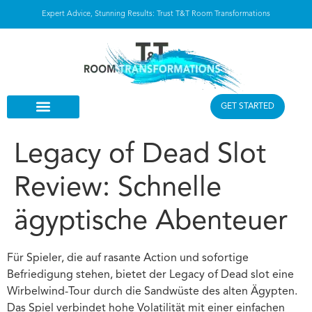
Expert Advice, Stunning Results: Trust T&T Room Transformations
GET STARTED
Legacy of Dead Slot
Review: Schnelle
ägyptische Abenteuer
Für Spieler, die auf rasante Action und sofortige
Befriedigung stehen, bietet der Legacy of Dead slot eine
Wirbelwind-Tour durch die Sandwüste des alten Ägypten.
Das Spiel verbindet hohe Volatilität mit einer einfachen