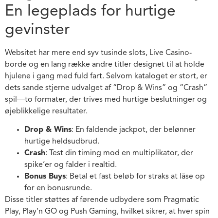
En legeplads for hurtige
gevinster
Websitet har mere end syv tusinde slots, Live Casino-
borde og en lang række andre titler designet til at holde
hjulene i gang med fuld fart. Selvom kataloget er stort, er
dets sande stjerne udvalget af “Drop & Wins” og “Crash”
spil—to formater, der trives med hurtige beslutninger og
øjeblikkelige resultater.
Drop & Wins
: En faldende jackpot, der belønner
hurtige heldsudbrud.
Crash
: Test din timing mod en multiplikator, der
spike’er og falder i realtid.
Bonus Buys
: Betal et fast beløb for straks at låse op
for en bonusrunde.
Disse titler støttes af førende udbydere som Pragmatic
Play, Play’n GO og Push Gaming, hvilket sikrer, at hver spin