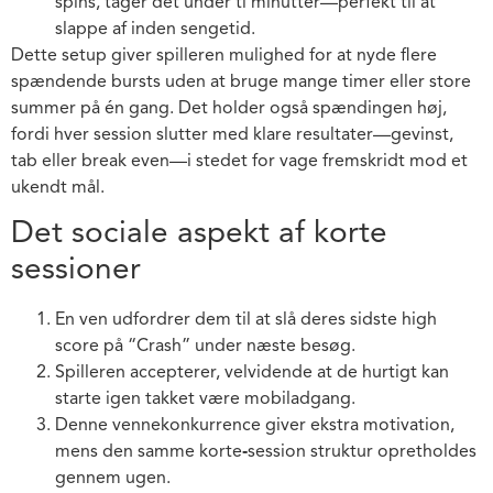
spins, tager det under ti minutter—perfekt til at
slappe af inden sengetid.
Dette setup giver spilleren mulighed for at nyde flere
spændende bursts uden at bruge mange timer eller store
summer på én gang. Det holder også spændingen høj,
fordi hver session slutter med klare resultater—gevinst,
tab eller break even—i stedet for vage fremskridt mod et
ukendt mål.
Det sociale aspekt af korte
sessioner
En ven udfordrer dem til at slå deres sidste high
score på “Crash” under næste besøg.
Spilleren accepterer, velvidende at de hurtigt kan
starte igen takket være mobiladgang.
Denne vennekonkurrence giver ekstra motivation,
mens den samme korte‑session struktur opretholdes
gennem ugen.