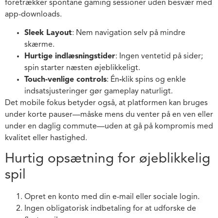
foretrækker spontane gaming sessioner uden besvær med
app-downloads.
Sleek Layout
: Nem navigation selv på mindre
skærme.
Hurtige indlæsningstider
: Ingen ventetid på sider;
spin starter næsten øjeblikkeligt.
Touch‑venlige controls
: Én‑klik spins og enkle
indsatsjusteringer gør gameplay naturligt.
Det mobile fokus betyder også, at platformen kan bruges
under korte pauser—måske mens du venter på en ven eller
under en daglig commute—uden at gå på kompromis med
kvalitet eller hastighed.
Hurtig opsætning for øjeblikkelig
spil
Opret en konto med din e-mail eller sociale login.
Ingen obligatorisk indbetaling for at udforske de