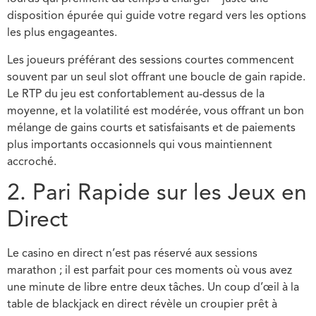
disposition épurée qui guide votre regard vers les options
les plus engageantes.
Les joueurs préférant des sessions courtes commencent
souvent par un seul slot offrant une boucle de gain rapide.
Le RTP du jeu est confortablement au-dessus de la
moyenne, et la volatilité est modérée, vous offrant un bon
mélange de gains courts et satisfaisants et de paiements
plus importants occasionnels qui vous maintiennent
accroché.
2. Pari Rapide sur les Jeux en
Direct
Le casino en direct n’est pas réservé aux sessions
marathon ; il est parfait pour ces moments où vous avez
une minute de libre entre deux tâches. Un coup d’œil à la
table de blackjack en direct révèle un croupier prêt à