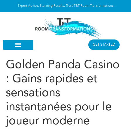
Expert Advice, Stunning Results: Trust T&T Room Transformations
GET STARTED
Golden Panda Casino
: Gains rapides et
sensations
instantanées pour le
joueur moderne