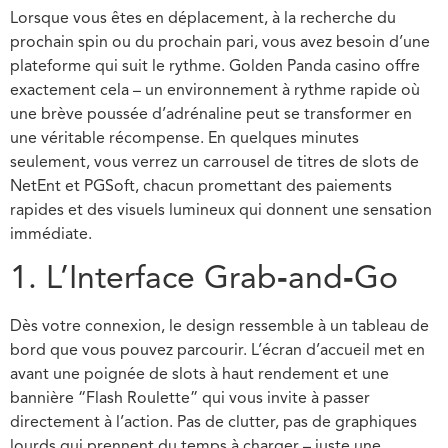
Lorsque vous êtes en déplacement, à la recherche du
prochain spin ou du prochain pari, vous avez besoin d’une
plateforme qui suit le rythme. Golden Panda casino offre
exactement cela – un environnement à rythme rapide où
une brève poussée d’adrénaline peut se transformer en
une véritable récompense. En quelques minutes
seulement, vous verrez un carrousel de titres de slots de
NetEnt et PGSoft, chacun promettant des paiements
rapides et des visuels lumineux qui donnent une sensation
immédiate.
1. L’Interface Grab‑and‑Go
Dès votre connexion, le design ressemble à un tableau de
bord que vous pouvez parcourir. L’écran d’accueil met en
avant une poignée de slots à haut rendement et une
bannière “Flash Roulette” qui vous invite à passer
directement à l’action. Pas de clutter, pas de graphiques
lourds qui prennent du temps à charger – juste une