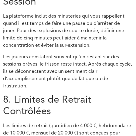
Session
La plateforme inclut des minuteries qui vous rappellent
quand il est temps de faire une pause ou d’arrêter de
jouer. Pour des explosions de courte durée, définir une
limite de cinq minutes peut aider à maintenir la
concentration et éviter la sur-extension.
Les joueurs constatent souvent qu’en restant sur des
sessions brèves, le frisson reste intact. Après chaque cycle,
ils se déconnectent avec un sentiment clair
d’accomplissement plutôt que de fatigue ou de
frustration.
8. Limites de Retrait
Contrôlées
Les limites de retrait (quotidien de 4 000 €, hebdomadaire
de 10 000 €, mensuel de 20 000 €) sont conçues pour