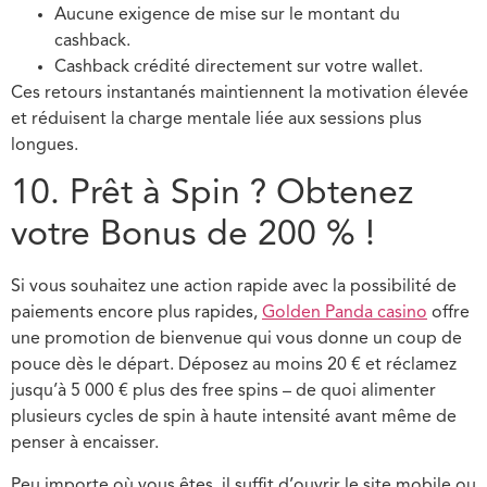
Aucune exigence de mise sur le montant du
cashback.
Cashback crédité directement sur votre wallet.
Ces retours instantanés maintiennent la motivation élevée
et réduisent la charge mentale liée aux sessions plus
longues.
10. Prêt à Spin ? Obtenez
votre Bonus de 200 % !
Si vous souhaitez une action rapide avec la possibilité de
paiements encore plus rapides,
Golden Panda casino
offre
une promotion de bienvenue qui vous donne un coup de
pouce dès le départ. Déposez au moins 20 € et réclamez
jusqu’à 5 000 € plus des free spins – de quoi alimenter
plusieurs cycles de spin à haute intensité avant même de
penser à encaisser.
Peu importe où vous êtes, il suffit d’ouvrir le site mobile ou