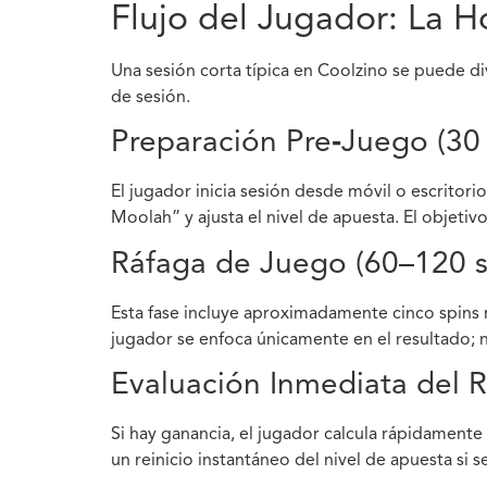
Flujo del Jugador: La H
Una sesión corta típica en Coolzino se puede div
de sesión.
Preparación Pre‑Juego (30
El jugador inicia sesión desde móvil o escritori
Moolah” y ajusta el nivel de apuesta. El objeti
Ráfaga de Juego (60–120 
Esta fase incluye aproximadamente cinco spins 
jugador se enfoca únicamente en el resultado; no
Evaluación Inmediata del 
Si hay ganancia, el jugador calcula rápidamente 
un reinicio instantáneo del nivel de apuesta si s