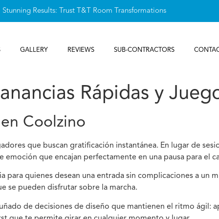
, Stunning Results: Trust T&T Room Transformations
S
GALLERY
REVIEWS
SUB-CONTRACTORS
CONTAC
anancias Rápidas y Juego
 en Coolzino
adores que buscan gratificación instantánea. En lugar de sesi
de emoción que encajan perfectamente en una pausa para el c
cia para quienes desean una entrada sin complicaciones a un 
ue se pueden disfrutar sobre la marcha.
ñado de decisiones de diseño que mantienen el ritmo ágil: apu
rst que te permite girar en cualquier momento y lugar.