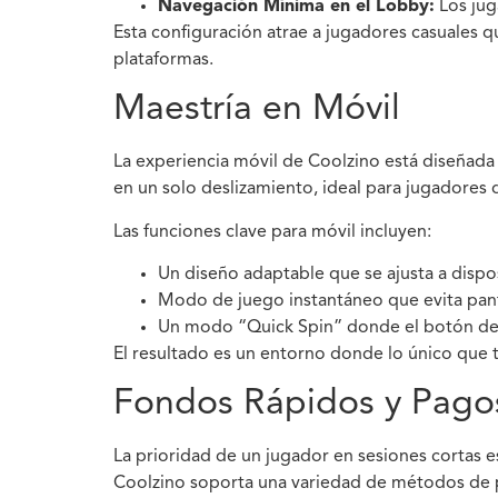
Navegación Mínima en el Lobby:
Los jug
Esta configuración atrae a jugadores casuales qu
plataformas.
Maestría en Móvil
La experiencia móvil de Coolzino está diseñada
en un solo deslizamiento, ideal para jugadores 
Las funciones clave para móvil incluyen:
Un diseño adaptable que se ajusta a dispo
Modo de juego instantáneo que evita pant
Un modo “Quick Spin” donde el botón de 
El resultado es un entorno donde lo único que 
Fondos Rápidos y Pago
La prioridad de un jugador en sesiones cortas e
Coolzino soporta una variedad de métodos de p