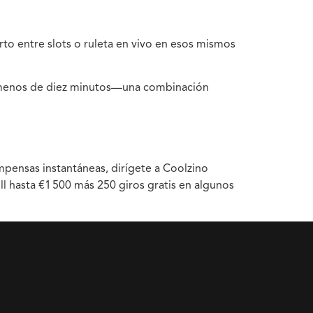
orto entre slots o ruleta en vivo en esos mismos
e menos de diez minutos—una combinación
mpensas instantáneas, dirígete a Coolzino
l hasta €1 500 más 250 giros gratis en algunos