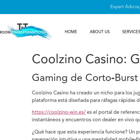
Expert Advice
HOME
ABOUT US
SERVICE
Coolzino Casino: G
Gaming de Corto‑Burst
Coolzino Casino ha creado un nicho para los jug
plataforma está diseñada para ráfagas rápidas 
https://coolzino-win.es/
es el portal de referen
instantáneos y encuentros con dealer en vivo q
¿Qué hace que esta experiencia funcione? Un pu
navegación intuitiva y una mentalidad mobile‑fi