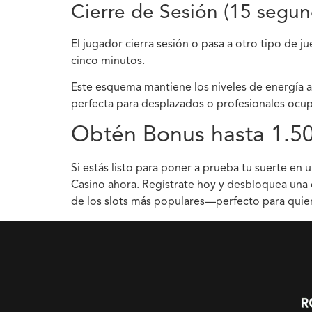
Cierre de Sesión (15 segun
El jugador cierra sesión o pasa a otro tipo de j
cinco minutos.
Este esquema mantiene los niveles de energía
perfecta para desplazados o profesionales ocu
Obtén Bonus hasta 1.50
Si estás listo para poner a prueba tu suerte e
Casino ahora. Regístrate hoy y desbloquea una 
de los slots más populares—perfecto para quie