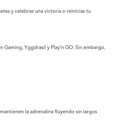
tes y celebras una victoria o reinicias tu
ion Gaming, Yggdrasil y Play’n GO. Sin embargo,
 mantienen la adrenalina fluyendo sin largos