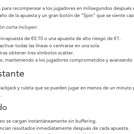
s para recompensar a los jugadores en milisegundos después de
maño de la apuesta y un gran botón de “Spin” que se siente casi 
ón corta incluyen:
ini‑apuesta de €0.10 o una apuesta de alto riesgo de €1.
activar todas las líneas o centrarse en una sola.
 tras obtener tres símbolos scatter.
do, manteniendo a los jugadores comprometidos y avanzando r
stante
blackjack y ruleta que se pueden jugar en menos de un minuto 
.
do
eo se cargan instantáneamente sin buffering.
ncian resultados inmediatamente después de cada apuesta.