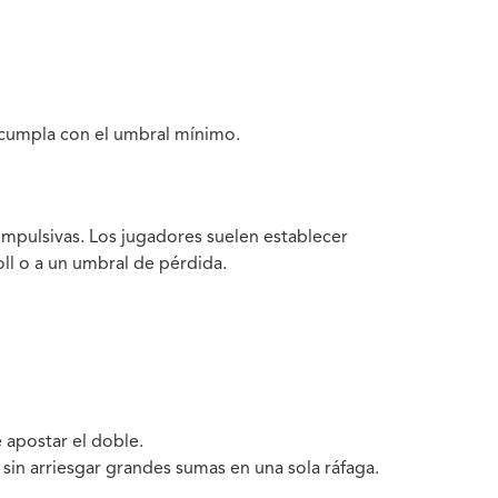
e cumpla con el umbral mínimo.
impulsivas. Los jugadores suelen establecer
l o a un umbral de pérdida.
 apostar el doble.
sin arriesgar grandes sumas en una sola ráfaga.