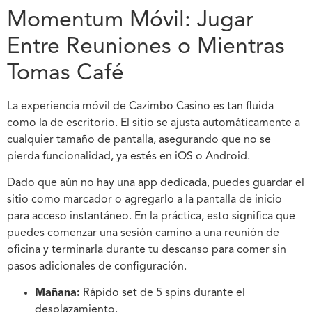
Momentum Móvil: Jugar
Entre Reuniones o Mientras
Tomas Café
La experiencia móvil de Cazimbo Casino es tan fluida
como la de escritorio. El sitio se ajusta automáticamente a
cualquier tamaño de pantalla, asegurando que no se
pierda funcionalidad, ya estés en iOS o Android.
Dado que aún no hay una app dedicada, puedes guardar el
sitio como marcador o agregarlo a la pantalla de inicio
para acceso instantáneo. En la práctica, esto significa que
puedes comenzar una sesión camino a una reunión de
oficina y terminarla durante tu descanso para comer sin
pasos adicionales de configuración.
Mañana:
Rápido set de 5 spins durante el
desplazamiento.