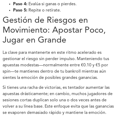
Paso 4:
Evalúa si ganas o pierdes.
Paso 5:
Repite o retírate.
Gestión de Riesgos en
Movimiento: Apostar Poco,
Jugar en Grande
La clave para mantenerte en este ritmo acelerado es
gestionar el riesgo sin perder impulso. Manteniendo tus
apuestas modestas—normalmente entre €0.10 y €5 por
spin—te mantienes dentro de tu bankroll mientras aún
sientes la emoción de posibles grandes ganancias.
Si tienes una racha de victorias, es tentador aumentar las
apuestas drásticamente; en cambio, muchos jugadores de
sesiones cortas duplican solo una o dos veces antes de
volver a su línea base. Este enfoque evita que las ganancias
se evaporen demasiado rápido y mantiene la emoción.