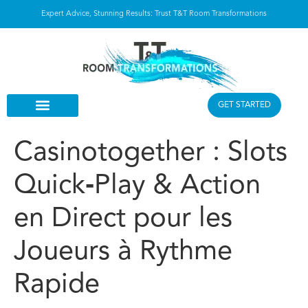
Expert Advice, Stunning Results: Trust T&T Room Transformations
GET STARTED
Casinotogether : Slots
Quick‑Play & Action
en Direct pour les
Joueurs à Rythme
Rapide