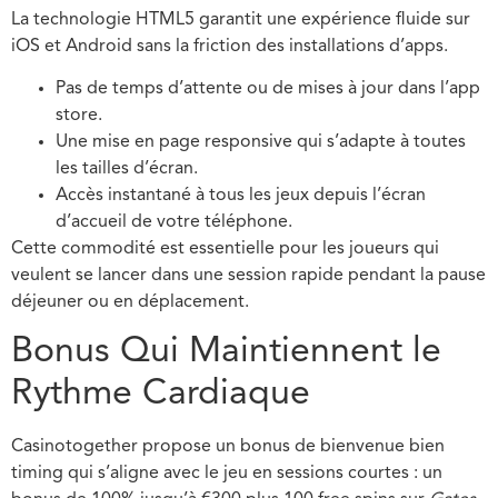
La technologie HTML5 garantit une expérience fluide sur
iOS et Android sans la friction des installations d’apps.
Pas de temps d’attente ou de mises à jour dans l’app
store.
Une mise en page responsive qui s’adapte à toutes
les tailles d’écran.
Accès instantané à tous les jeux depuis l’écran
d’accueil de votre téléphone.
Cette commodité est essentielle pour les joueurs qui
veulent se lancer dans une session rapide pendant la pause
déjeuner ou en déplacement.
Bonus Qui Maintiennent le
Rythme Cardiaque
Casinotogether propose un bonus de bienvenue bien
timing qui s’aligne avec le jeu en sessions courtes : un