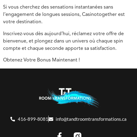
Si vous cherchez des sensations instantanées sans
l’engagement de longues sessions, Casinotogether est
votre destination.
Inscrivez-vous dès aujourd’hui, réclamez votre offre de
bienvenue, et plongez dans un univers où chaque spin
compte et chaque seconde apporte sa satisfaction.
Obtenez Votre Bonus Maintenant !
416-899-8081
info@tandtroomtransformations.ca