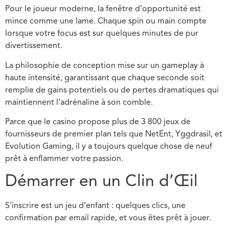
Pour le joueur moderne, la fenêtre d’opportunité est
mince comme une lame. Chaque spin ou main compte
lorsque votre focus est sur quelques minutes de pur
divertissement.
La philosophie de conception mise sur un gameplay à
haute intensité, garantissant que chaque seconde soit
remplie de gains potentiels ou de pertes dramatiques qui
maintiennent l’adrénaline à son comble.
Parce que le casino propose plus de 3 800 jeux de
fournisseurs de premier plan tels que NetEnt, Yggdrasil, et
Evolution Gaming, il y a toujours quelque chose de neuf
prêt à enflammer votre passion.
Démarrer en un Clin d’Œil
S’inscrire est un jeu d’enfant : quelques clics, une
confirmation par email rapide, et vous êtes prêt à jouer.