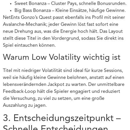
Sweet Bonanza – Cluster Pays, schnelle Bonusrunden.
Big Bass Bonanza – Kleine Einsätze, häufige Gewinne.
NetEnts Gonzo’s Quest passt ebenfalls ins Profil mit seiner
Avalanche-Mechanik; jeder Gewinn löst fast sofort eine
neue Drehung aus, was die Energie hoch hält. Das Layout
stellt diese Titel in den Vordergrund, sodass Sie direkt ins
Spiel eintauchen können.
Warum Low Volatility wichtig ist
Titel mit niedriger Volatilität sind ideal für kurze Sessions,
weil sie häufig kleine Gewinne belohnen, anstatt auf einen
lebensverändernden Jackpot zu warten. Der unmittelbare
Feedback-Loop hält die Spieler engagiert und reduziert
die Versuchung, zu viel zu setzen, um eine große
Auszahlung zu jagen.
3. Entscheidungszeitpunkt –
Schnelle Entscheidungen,