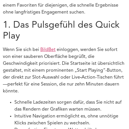
einem Favoriten für diejenigen, die schnelle Ergebnisse
ohne langfristiges Engagement suchen.
1. Das Pulsgefühl des Quick
Play
Wenn Sie sich bei
BildBet
einloggen, werden Sie sofort
von einer sauberen Oberfläche begrüßt, die
Geschwindigkeit priorisiert. Die Startseite ist übersichtlich
gestaltet, mit einem prominenten „Start Playing“-Button,
der direkt zur Slot-Auswahl oder Live‑Action-Tischen führt
—perfekt für eine Session, die nur zehn Minuten dauern
könnte.
Schnelle Ladezeiten sorgen dafür, dass Sie nicht auf
das Rendern der Grafiken warten müssen.
Intuitive Navigation ermöglicht es, ohne unnötige
Klicks zwischen Spielen zu wechseln.