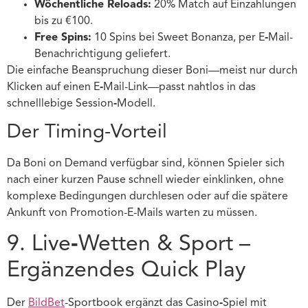
Wöchentliche Reloads:
20% Match auf Einzahlungen
bis zu €100.
Free Spins:
10 Spins bei Sweet Bonanza, per E‑Mail-
Benachrichtigung geliefert.
Die einfache Beanspruchung dieser Boni—meist nur durch
Klicken auf einen E‑Mail-Link—passt nahtlos in das
schnelllebige Session‑Modell.
Der Timing-Vorteil
Da Boni on Demand verfügbar sind, können Spieler sich
nach einer kurzen Pause schnell wieder einklinken, ohne
komplexe Bedingungen durchlesen oder auf die spätere
Ankunft von Promotion-E-Mails warten zu müssen.
9. Live‑Wetten & Sport –
Ergänzendes Quick Play
Der
BildBet
-Sportbook ergänzt das Casino‑Spiel mit