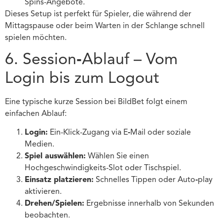
Spins-Angebote.
Dieses Setup ist perfekt für Spieler, die während der
Mittagspause oder beim Warten in der Schlange schnell
spielen möchten.
6. Session‑Ablauf – Vom
Login bis zum Logout
Eine typische kurze Session bei BildBet folgt einem
einfachen Ablauf:
Login:
Ein-Klick-Zugang via E‑Mail oder soziale
Medien.
Spiel auswählen:
Wählen Sie einen
Hochgeschwindigkeits-Slot oder Tischspiel.
Einsatz platzieren:
Schnelles Tippen oder Auto‑play
aktivieren.
Drehen/Spielen:
Ergebnisse innerhalb von Sekunden
beobachten.