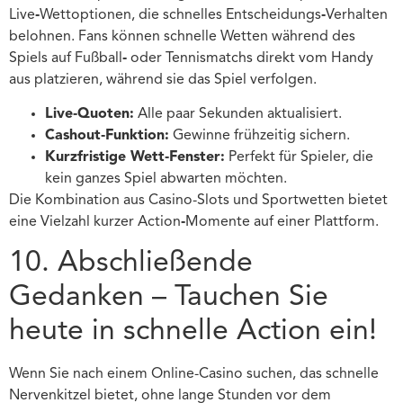
Live‑Wettoptionen, die schnelles Entscheidungs‑Verhalten
belohnen. Fans können schnelle Wetten während des
Spiels auf Fußball‑ oder Tennismatchs direkt vom Handy
aus platzieren, während sie das Spiel verfolgen.
Live‑Quoten:
Alle paar Sekunden aktualisiert.
Cashout‑Funktion:
Gewinne frühzeitig sichern.
Kurzfristige Wett‑Fenster:
Perfekt für Spieler, die
kein ganzes Spiel abwarten möchten.
Die Kombination aus Casino-Slots und Sportwetten bietet
eine Vielzahl kurzer Action‑Momente auf einer Plattform.
10. Abschließende
Gedanken – Tauchen Sie
heute in schnelle Action ein!
Wenn Sie nach einem Online-Casino suchen, das schnelle
Nervenkitzel bietet, ohne lange Stunden vor dem