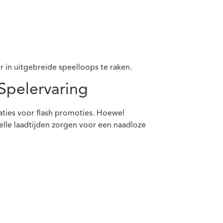
 in uitgebreide speelloops te raken.
Spelervaring
ties voor flash promoties. Hoewel
elle laadtijden zorgen voor een naadloze