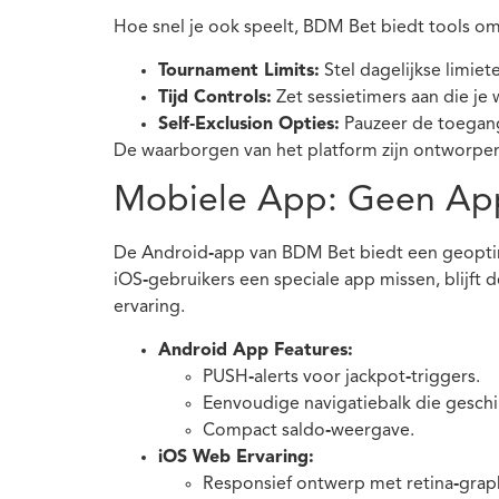
Hoe snel je ook speelt, BDM Bet biedt tools o
Tournament Limits:
Stel dagelijkse limiet
Tijd Controls:
Zet sessietimers aan die j
Self‑Exclusion Opties:
Pauzeer de toegang 
De waarborgen van het platform zijn ontworpen
Mobiele App: Geen App
De Android‑app van BDM Bet biedt een geoptima
iOS‑gebruikers een speciale app missen, blijft
ervaring.
Android App Features:
PUSH‑alerts voor jackpot‑triggers.
Eenvoudige navigatiebalk die geschik
Compact saldo‑weergave.
iOS Web Ervaring:
Responsief ontwerp met retina‑graph