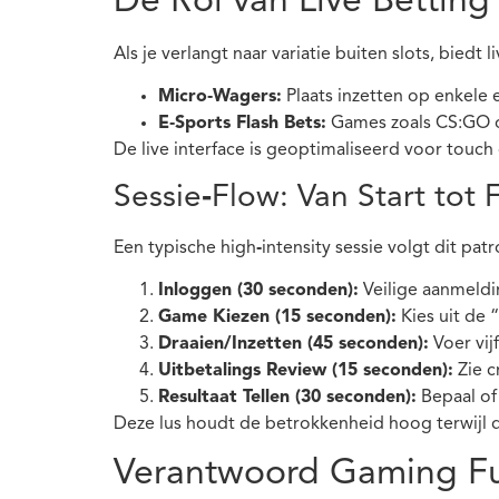
De Rol van Live Betting
Als je verlangt naar variatie buiten slots, biedt
Micro‑Wagers:
Plaats inzetten op enkele
E‑Sports Flash Bets:
Games zoals CS:GO o
De live interface is geoptimaliseerd voor touch 
Sessie‑Flow: Van Start tot 
Een typische high‑intensity sessie volgt dit pat
Inloggen (30 seconden):
Veilige aanmeldi
Game Kiezen (15 seconden):
Kies uit de 
Draaien/Inzetten (45 seconden):
Voer vijf
Uitbetalings Review (15 seconden):
Zie c
Resultaat Tellen (30 seconden):
Bepaal of
Deze lus houdt de betrokkenheid hoog terwijl
Verantwoord Gaming Fun