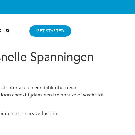
T US
GET STARTED
snelle Spanningen
rak interface en een bibliotheek van
lefoon checkt tijdens een treinpauze of wacht tot
mobiele spelers verlangen.