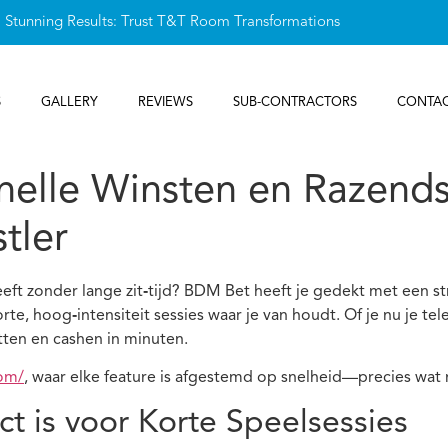
, Stunning Results: Trust T&T Room Transformations
S
GALLERY
REVIEWS
SUB-CONTRACTORS
CONTAC
nelle Winsten en Razend
tler
eeft zonder lange zit‑tijd? BDM Bet heeft je gedekt met een st
rte, hoog‑intensiteit sessies waar je van houdt. Of je nu je te
etten en cashen in minuten.
com/
, waar elke feature is afgestemd op snelheid—precies wat 
 is voor Korte Speelsessies