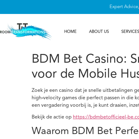
Expert Advice
HOME
ABOUT US
SERVICE
BDM Bet Casino: S
voor de Mobile Hus
Zoek je een casino dat je snelle uitbetalingen g
high‑velocity games die perfect passen in die ko
een vergadering voorbij is, je kunt draaien, inz
Bekijk de actie op
https://bdmbetofficieel-be.
Waarom BDM Bet Perfect