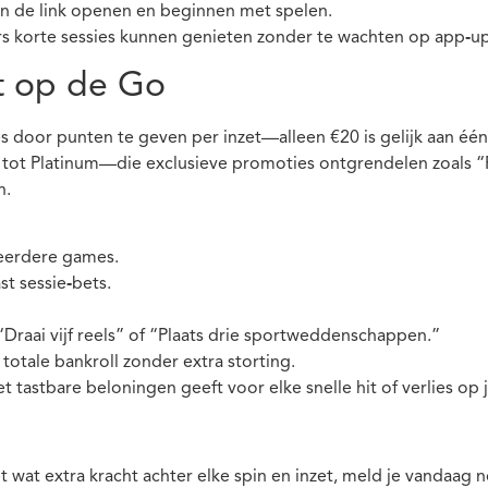
n de link openen en beginnen met spelen.
rs korte sessies kunnen genieten zonder te wachten op app‑u
it op de Go
door punten te geven per inzet—alleen €20 is gelijk aan één lo
ot Platinum—die exclusieve promoties ontgrendelen zoals “F
n.
meerdere games.
t sessie‑bets.
 “Draai vijf reels” of “Plaats drie sportweddenschappen.”
totale bankroll zonder extra storting.
 tastbare beloningen geeft voor elke snelle hit of verlies op 
 wat extra kracht achter elke spin en inzet, meld je vandaag n