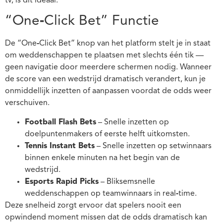
tv, is dit ideaal.
“One‑Click Bet” Functie
De “One‑Click Bet” knop van het platform stelt je in staat
om weddenschappen te plaatsen met slechts één tik —
geen navigatie door meerdere schermen nodig. Wanneer
de score van een wedstrijd dramatisch verandert, kun je
onmiddellijk inzetten of aanpassen voordat de odds weer
verschuiven.
Football Flash Bets
– Snelle inzetten op
doelpuntenmakers of eerste helft uitkomsten.
Tennis Instant Bets
– Snelle inzetten op setwinnaars
binnen enkele minuten na het begin van de
wedstrijd.
Esports Rapid Picks
– Bliksemsnelle
weddenschappen op teamwinnaars in real‑time.
Deze snelheid zorgt ervoor dat spelers nooit een
opwindend moment missen dat de odds dramatisch kan