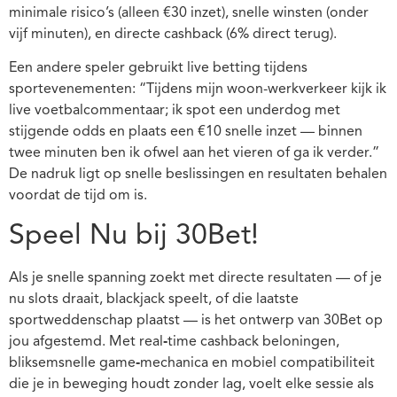
minimale risico’s (alleen €30 inzet), snelle winsten (onder
vijf minuten), en directe cashback (6% direct terug).
Een andere speler gebruikt live betting tijdens
sportevenementen: “Tijdens mijn woon-werkverkeer kijk ik
live voetbalcommentaar; ik spot een underdog met
stijgende odds en plaats een €10 snelle inzet — binnen
twee minuten ben ik ofwel aan het vieren of ga ik verder.”
De nadruk ligt op snelle beslissingen en resultaten behalen
voordat de tijd om is.
Speel Nu bij 30Bet!
Als je snelle spanning zoekt met directe resultaten — of je
nu slots draait, blackjack speelt, of die laatste
sportweddenschap plaatst — is het ontwerp van 30Bet op
jou afgestemd. Met real‑time cashback beloningen,
bliksemsnelle game‑mechanica en mobiel compatibiliteit
die je in beweging houdt zonder lag, voelt elke sessie als