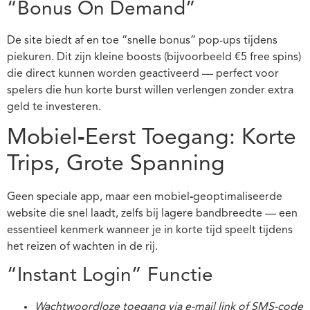
“Bonus On Demand”
De site biedt af en toe “snelle bonus” pop-ups tijdens
piekuren. Dit zijn kleine boosts (bijvoorbeeld €5 free spins)
die direct kunnen worden geactiveerd — perfect voor
spelers die hun korte burst willen verlengen zonder extra
geld te investeren.
Mobiel‑Eerst Toegang: Korte
Trips, Grote Spanning
Geen speciale app, maar een mobiel‑geoptimaliseerde
website die snel laadt, zelfs bij lagere bandbreedte — een
essentieel kenmerk wanneer je in korte tijd speelt tijdens
het reizen of wachten in de rij.
“Instant Login” Functie
Wachtwoordloze toegang via e-mail link of SMS-code